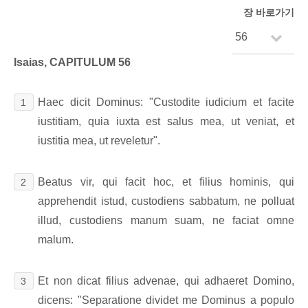
장 바로가기
Isaias, CAPITULUM 56
Haec dicit Dominus: "Custodite iudicium et facite
1
iustitiam, quia iuxta est salus mea, ut veniat, et
iustitia mea, ut reveletur".
Beatus vir, qui facit hoc, et filius hominis, qui
2
apprehendit istud, custodiens sabbatum, ne polluat
illud, custodiens manum suam, ne faciat omne
malum.
Et non dicat filius advenae, qui adhaeret Domino,
3
dicens: "Separatione dividet me Dominus a populo