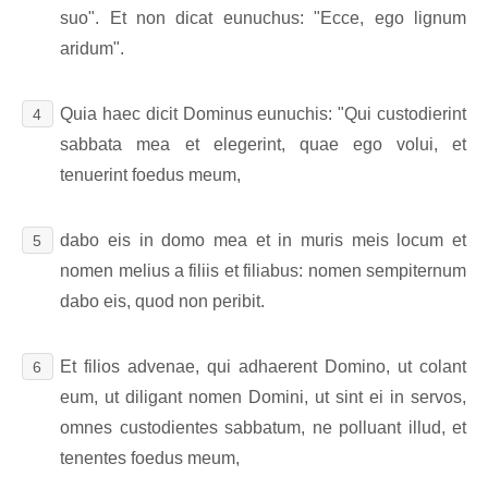
suo". Et non dicat eunuchus: "Ecce, ego lignum
aridum".
Quia haec dicit Dominus eunuchis: "Qui custodierint
4
sabbata mea et elegerint, quae ego volui, et
tenuerint foedus meum,
dabo eis in domo mea et in muris meis locum et
5
nomen melius a filiis et filiabus: nomen sempiternum
dabo eis, quod non peribit.
Et filios advenae, qui adhaerent Domino, ut colant
6
eum, ut diligant nomen Domini, ut sint ei in servos,
omnes custodientes sabbatum, ne polluant illud, et
tenentes foedus meum,