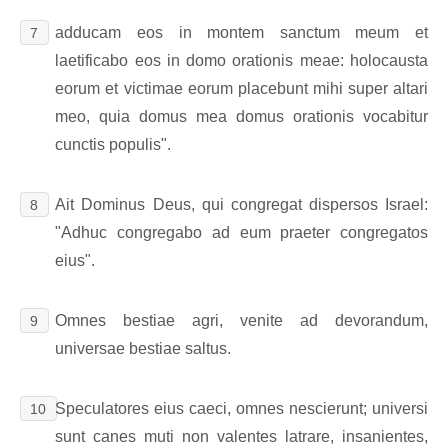
adducam eos in montem sanctum meum et
7
laetificabo eos in domo orationis meae: holocausta
eorum et victimae eorum placebunt mihi super altari
meo, quia domus mea domus orationis vocabitur
cunctis populis".
Ait Dominus Deus, qui congregat dispersos Israel:
8
"Adhuc congregabo ad eum praeter congregatos
eius".
Omnes bestiae agri, venite ad devorandum,
9
universae bestiae saltus.
Speculatores eius caeci, omnes nescierunt; universi
10
sunt canes muti non valentes latrare, insanientes,