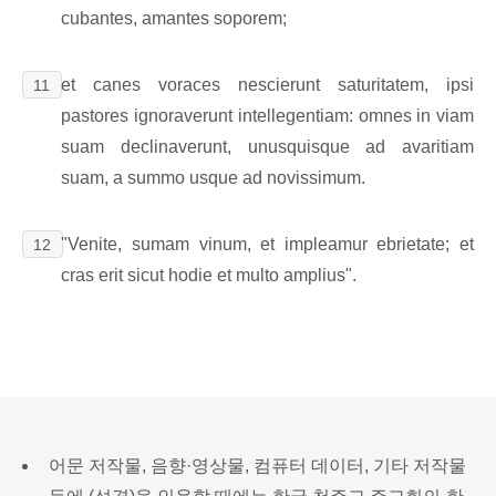
cubantes, amantes soporem;
et canes voraces nescierunt saturitatem, ipsi
11
pastores ignoraverunt intellegentiam: omnes in viam
suam declinaverunt, unusquisque ad avaritiam
suam, a summo usque ad novissimum.
"Venite, sumam vinum, et impleamur ebrietate; et
12
cras erit sicut hodie et multo amplius".
어문 저작물, 음향·영상물, 컴퓨터 데이터, 기타 저작물