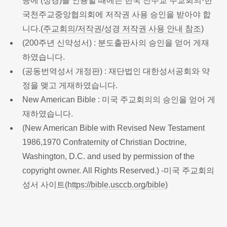
등에 (성경)을 인용할 때에는 한국 천주교 주교회의·한
국천주교중앙협의회에 저작권 사용 승인을 받아야 합
니다.(
주교회의/저작권/성경 저작권 사용 안내 참조
)
(200주년 신약성서) : 분도출판사의 승인을 얻어 게재
하였습니다.
(공동번역성서 개정판) : 재단법인 대한성서공회와 약
정을 맺고 게재하였습니다.
New American Bible : 미국 주교회의의 승인을 얻어 게
재하였습니다.
(New American Bible with Revised New Testament
1986,1970 Confraternity of Christian Doctrine,
Washington, D.C. and used by permission of the
copyright owner. All Rights Reserved.) -미국 주교회의
성서 사이트(
https://bible.usccb.org/bible
)