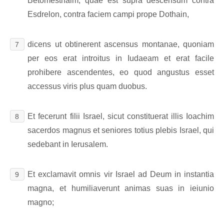
Betomesthaim, quae est supra descensum contra
Esdrelon, contra faciem campi prope Dothain,
dicens ut obtinerent ascensus montanae, quoniam
7
per eos erat introitus in Iudaeam et erat facile
prohibere ascendentes, eo quod angustus esset
accessus viris plus quam duobus.
Et fecerunt filii Israel, sicut constituerat illis Ioachim
8
sacerdos magnus et seniores totius plebis Israel, qui
sedebant in Ierusalem.
Et exclamavit omnis vir Israel ad Deum in instantia
9
magna, et humiliaverunt animas suas in ieiunio
magno;