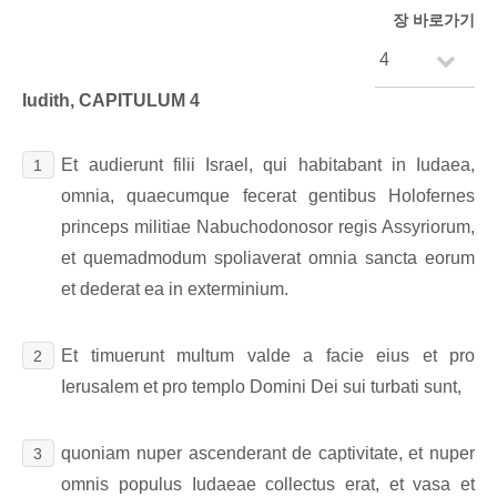
장 바로가기
Iudith, CAPITULUM 4
Et audierunt filii Israel, qui habitabant in Iudaea,
1
omnia, quaecumque fecerat gentibus Holofernes
princeps militiae Nabuchodonosor regis Assyriorum,
et quemadmodum spoliaverat omnia sancta eorum
et dederat ea in exterminium.
Et timuerunt multum valde a facie eius et pro
2
Ierusalem et pro templo Domini Dei sui turbati sunt,
quoniam nuper ascenderant de captivitate, et nuper
3
omnis populus Iudaeae collectus erat, et vasa et