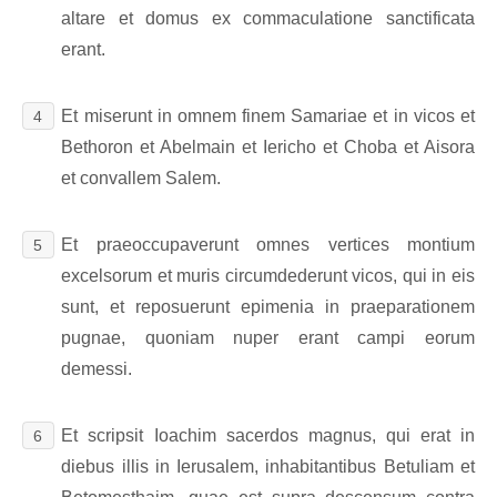
altare et domus ex commaculatione sanctificata
erant.
Et miserunt in omnem finem Samariae et in vicos et
4
Bethoron et Abelmain et Iericho et Choba et Aisora
et convallem Salem.
Et praeoccupaverunt omnes vertices montium
5
excelsorum et muris circumdederunt vicos, qui in eis
sunt, et reposuerunt epimenia in praeparationem
pugnae, quoniam nuper erant campi eorum
demessi.
Et scripsit Ioachim sacerdos magnus, qui erat in
6
diebus illis in Ierusalem, inhabitantibus Betuliam et