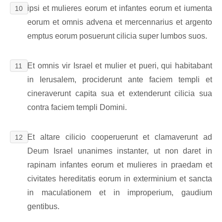
ipsi et mulieres eorum et infantes eorum et iumenta
10
eorum et omnis advena et mercennarius et argento
emptus eorum posuerunt cilicia super lumbos suos.
Et omnis vir Israel et mulier et pueri, qui habitabant
11
in Ierusalem, prociderunt ante faciem templi et
cineraverunt capita sua et extenderunt cilicia sua
contra faciem templi Domini.
Et altare cilicio cooperuerunt et clamaverunt ad
12
Deum Israel unanimes instanter, ut non daret in
rapinam infantes eorum et mulieres in praedam et
civitates hereditatis eorum in exterminium et sancta
in maculationem et in improperium, gaudium
gentibus.