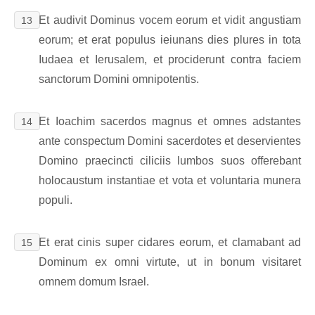
Et audivit Dominus vocem eorum et vidit angustiam
13
eorum; et erat populus ieiunans dies plures in tota
Iudaea et Ierusalem, et prociderunt contra faciem
sanctorum Domini omnipotentis.
Et Ioachim sacerdos magnus et omnes adstantes
14
ante conspectum Domini sacerdotes et deservientes
Domino praecincti ciliciis lumbos suos offerebant
holocaustum instantiae et vota et voluntaria munera
populi.
Et erat cinis super cidares eorum, et clamabant ad
15
Dominum ex omni virtute, ut in bonum visitaret
omnem domum Israel.