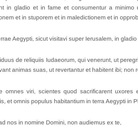
ent in gladio et in fame et consumentur a minimo
tionem et in stuporem et in maledictionem et in oppro
rrae Aegypti, sicut visitavi super Ierusalem, in gladio 
residuus de reliquiis Iudaeorum, qui venerunt, ut peregr
nt animas suas, ut revertantur et habitent ibi; non rev
omnes viri, scientes quod sacrificarent uxores eo
s, et omnis populus habitantium in terra Aegypti in P
d nos in nomine Domini, non audiemus ex te,