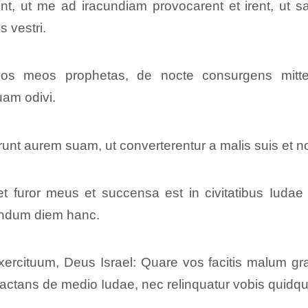
nt, ut me ad iracundiam provocarent et irent, ut sa
s vestri.
os meos prophetas, de nocte consurgens mitten
am odivi.
unt aurem suam, ut converterentur a malis suis et non 
et furor meus et succensa est in civitatibus Iudae 
cundum diem hanc.
ercituum, Deus Israel: Quare vos facitis malum gra
et lactans de medio Iudae, nec relinquatur vobis quid