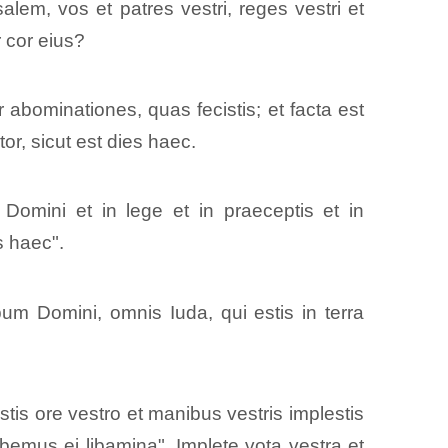
salem, vos et patres vestri, reges vestri et
 cor eius?
abominationes, quas fecistis; et facta est
or, sicut est dies haec.
 Domini et in lege et in praeceptis et in
s haec".
m Domini, omnis Iuda, qui estis in terra
tis ore vestro et manibus vestris implestis
bemus ei libamina". Implete vota vestra et