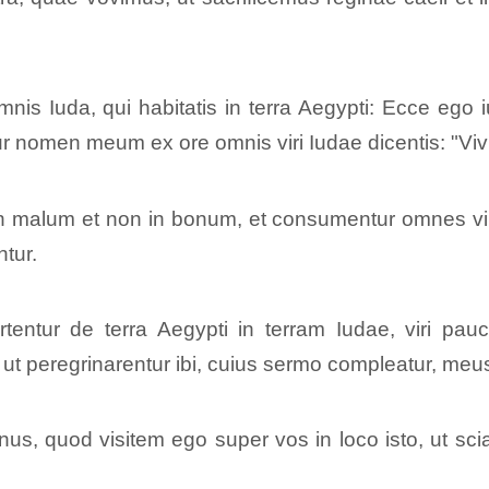
nis Iuda, qui habitatis in terra Aegypti: Ecce ego
 nomen meum ex ore omnis viri Iudae dicentis: "Vivi
 malum et non in bonum, et consumentur omnes viri I
tur.
ertentur de terra Aegypti in terram Iudae, viri pau
 ut peregrinarentur ibi, cuius sermo compleatur, meus
nus, quod visitem ego super vos in loco isto, ut sc