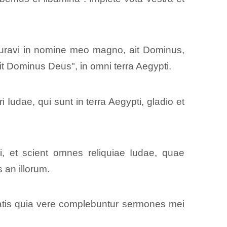
 iuravi in nomine meo magno, ait Dominus,
t Dominus Deus", in omni terra Aegypti.
udae, qui sunt in terra Aegypti, gladio et
ci, et scient omnes reliquiae Iudae, quae
 an illorum.
iatis quia vere complebuntur sermones mei