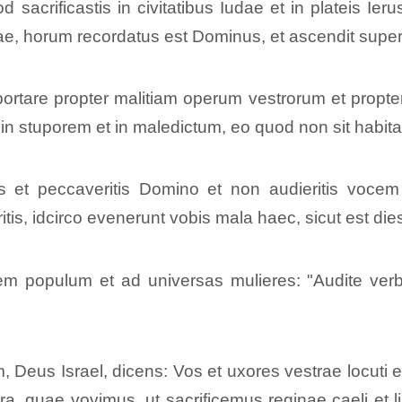
sacrificastis in civitatibus Iudae et in plateis Ieru
rrae, horum recordatus est Dominus, et ascendit super
ortare propter malitiam operum vestrorum et propter 
 in stuporem et in maledictum, eo quod non sit habitat
is et peccaveritis Domino et non audieritis vocem
tis, idcirco evenerunt vobis mala haec, sicut est die
m populum et ad universas mulieres: "Audite verbu
 Deus Israel, dicens: Vos et uxores vestrae locuti es
a, quae vovimus, ut sacrificemus reginae caeli et li