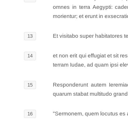
omnes in terra Aegypti: cad
morientur; et erunt in exsecra
Et visitabo super habitatores te
13
et non erit qui effugiat et sit 
14
terram Iudae, ad quam ipsi eleva
Responderunt autem Ieremiae 
15
quarum stabat multitudo grandi
"Sermonem, quem locutus es a
16