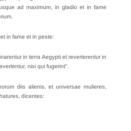
 usque ad maximum, in gladio et in fame
brium.
et in fame et in peste:
inarentur in terra Aegypti et reverterentur in
ertentur, nisi qui fugerint".
rum diis alienis, et universae mulieres,
hatures, dicentes: