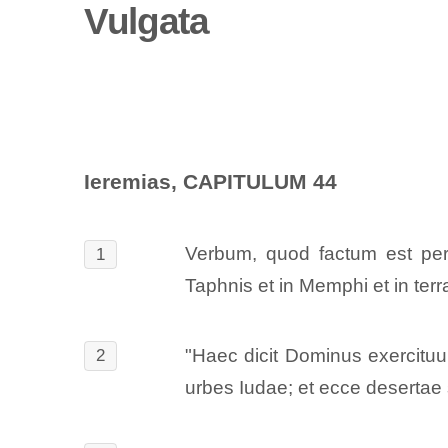
Vulgata
Ieremias, CAPITULUM 44
Verbum, quod factum est per 
1
Taphnis et in Memphi et in terr
"Haec dicit Dominus exercitu
2
urbes Iudae; et ecce desertae s