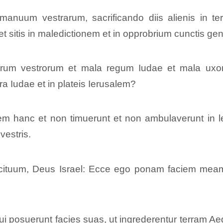
nuum vestrarum, sacrificando diis alienis in terr
 et sitis in maledictionem et in opprobrium cunctis ge
atrum vestrorum et mala regum Iudae et mala uxo
ra Iudae et in plateis Ierusalem?
iem hanc et non timuerunt et non ambulaverunt in l
vestris.
rcituum, Deus Israel: Ecce ego ponam faciem mea
i posuerunt facies suas, ut ingrederentur terram Aeg