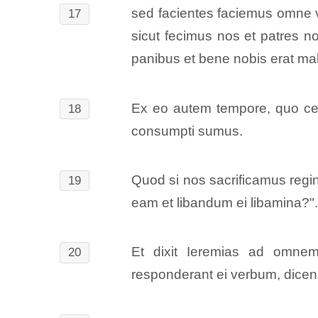
sed facientes faciemus omne v
17
sicut fecimus nos et patres nos
panibus et bene nobis erat m
Ex eo autem tempore, quo cess
18
consumpti sumus.
Quod si nos sacrificamus regin
19
eam et libandum ei libamina?"
Et dixit Ieremias ad omne
20
responderant ei verbum, dicen