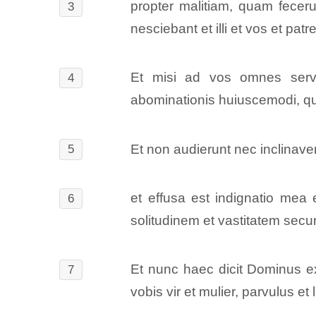
propter malitiam, quam feceru
3
nesciebant et illi et vos et patre
Et misi ad vos omnes serv
4
abominationis huiuscemodi, qu
Et non audierunt nec inclinaver
5
et effusa est indignatio mea 
6
solitudinem et vastitatem se
Et nunc haec dicit Dominus ex
7
vobis vir et mulier, parvulus 