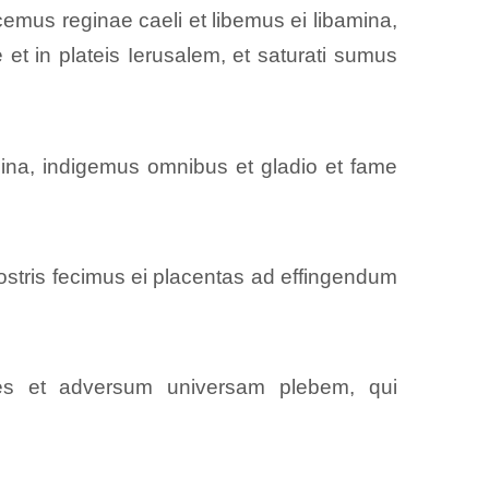
emus reginae caeli et libemus ei libamina,
e et in plateis Ierusalem, et saturati sumus
mina, indigemus omnibus et gladio et fame
nostris fecimus ei placentas ad effingendum
es et adversum universam plebem, qui