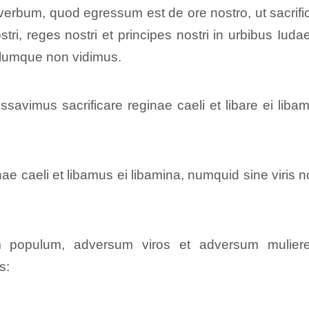
erbum, quod egressum est de ore nostro, ut sacrific
tri, reges nostri et principes nostri in urbibus Iuda
alumque non vidimus.
avimus sacrificare reginae caeli et libare ei liba
ae caeli et libamus ei libamina, numquid sine viris 
.
m populum, adversum viros et adversum mulier
s: