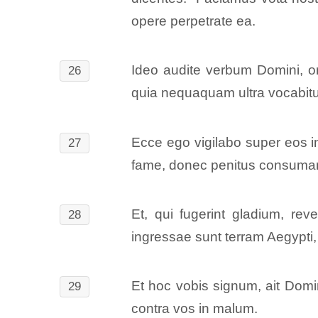
opere perpetrate ea.
Ideo audite verbum Domini, om
26
quia nequaquam ultra vocabitur
Ecce ego vigilabo super eos in
27
fame, donec penitus consuman
Et, qui fugerint gladium, rev
28
ingressae sunt terram Aegypti,
Et hoc vobis signum, ait Domi
29
contra vos in malum.