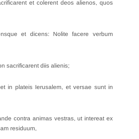
crificarent et colerent deos alienos, quos
sque et dicens: Nolite facere verbum
sacrificarent diis alienis;
et in plateis Ierusalem, et versae sunt in
nde contra animas vestras, ut intereat ex
quam residuum,