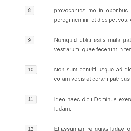
provocantes me in operibus ma
8
peregrinemini, et dissipet vos,
Numquid obliti estis mala p
9
vestrarum, quae fecerunt in ter
Non sunt contriti usque ad d
10
coram vobis et coram patribus 
Ideo haec dicit Dominus exe
11
Iudam.
Et assumam reliquias Iudae, qu
12