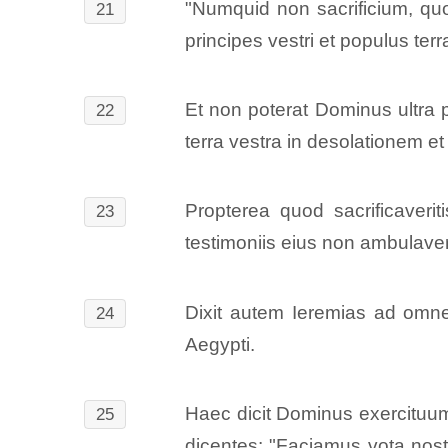
"Numquid non sacrificium, quod 
21
principes vestri et populus te
Et non poterat Dominus ultra p
22
terra vestra in desolationem et
Propterea quod sacrificaverit
23
testimoniis eius non ambulaveri
Dixit autem Ieremias ad omne
24
Aegypti.
Haec dicit Dominus exercituum,
25
dicentes: "Faciamus vota nostr