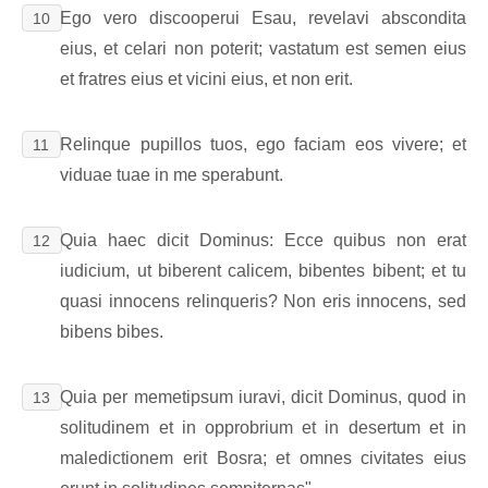
Ego vero discooperui Esau, revelavi abscondita
10
eius, et celari non poterit; vastatum est semen eius
et fratres eius et vicini eius, et non erit.
Relinque pupillos tuos, ego faciam eos vivere; et
11
viduae tuae in me sperabunt.
Quia haec dicit Dominus: Ecce quibus non erat
12
iudicium, ut biberent calicem, bibentes bibent; et tu
quasi innocens relinqueris? Non eris innocens, sed
bibens bibes.
Quia per memetipsum iuravi, dicit Dominus, quod in
13
solitudinem et in opprobrium et in desertum et in
maledictionem erit Bosra; et omnes civitates eius