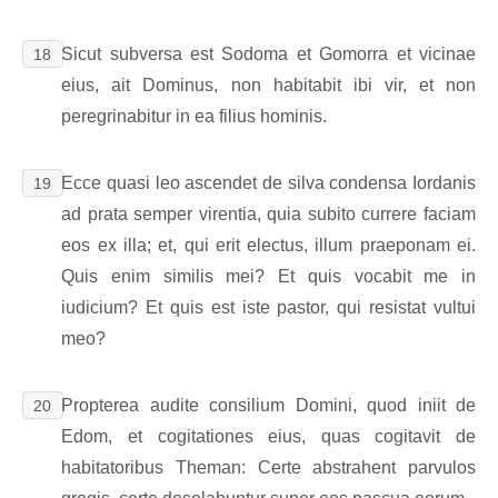
Sicut subversa est Sodoma et Gomorra et vicinae
18
eius, ait Dominus, non habitabit ibi vir, et non
peregrinabitur in ea filius hominis.
Ecce quasi leo ascendet de silva condensa Iordanis
19
ad prata semper virentia, quia subito currere faciam
eos ex illa; et, qui erit electus, illum praeponam ei.
Quis enim similis mei? Et quis vocabit me in
iudicium? Et quis est iste pastor, qui resistat vultui
meo?
Propterea audite consilium Domini, quod iniit de
20
Edom, et cogitationes eius, quas cogitavit de
habitatoribus Theman: Certe abstrahent parvulos