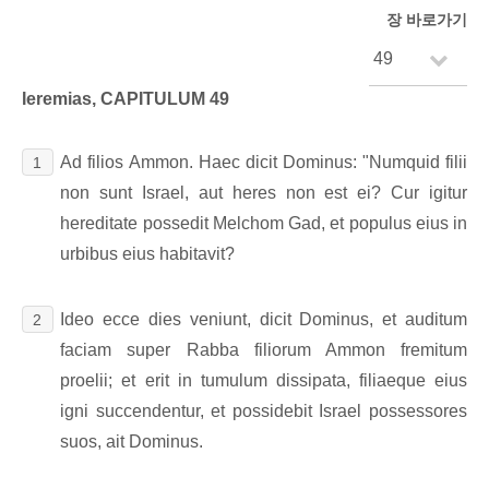
장 바로가기
Ieremias, CAPITULUM 49
Ad filios Ammon. Haec dicit Dominus: "Numquid filii
1
non sunt Israel, aut heres non est ei? Cur igitur
hereditate possedit Melchom Gad, et populus eius in
urbibus eius habitavit?
Ideo ecce dies veniunt, dicit Dominus, et auditum
2
faciam super Rabba filiorum Ammon fremitum
proelii; et erit in tumulum dissipata, filiaeque eius
igni succendentur, et possidebit Israel possessores
suos, ait Dominus.