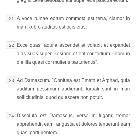
gregis, certe desolabuntur super eos pascua eorum.
A voce ruinae eorum commota est terra, clamor in
21
mari Rubro auditus est ocis eius.
Ecce quasi aquila ascendet et volabit et expandet
22
alas suas super Bosram; et erit cor fortium Edom in
die illa quasi cor mulieris parturientis".
Ad Damascum. "Confusa est Emath et Arphad, quia
23
auditum pessimum audierunt; turbati sunt in mari
sollicitudinis, quod quiescere non potuit.
Dissoluta est Damascus, versa in fugam; tremor
24
apprehendit eam, angustia et dolores tenuerunt eam
quasi parturientem.