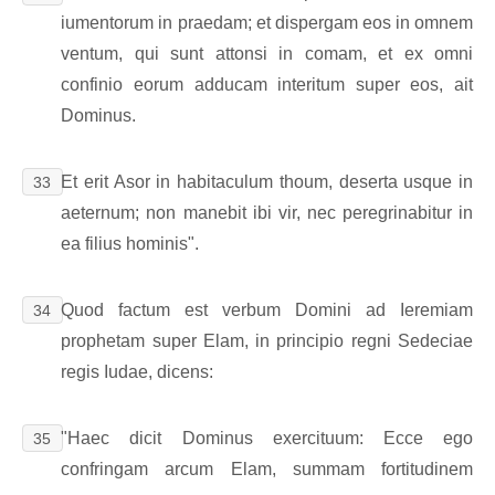
iumentorum in praedam; et dispergam eos in omnem
ventum, qui sunt attonsi in comam, et ex omni
confinio eorum adducam interitum super eos, ait
Dominus.
Et erit Asor in habitaculum thoum, deserta usque in
33
aeternum; non manebit ibi vir, nec peregrinabitur in
ea filius hominis".
Quod factum est verbum Domini ad Ieremiam
34
prophetam super Elam, in principio regni Sedeciae
regis Iudae, dicens:
"Haec dicit Dominus exercituum: Ecce ego
35
confringam arcum Elam, summam fortitudinem