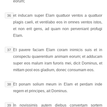
eorum;
et inducam super Elam quattuor ventos a quattuor
36
plagis caeli, et ventilabo eos in omnes ventos istos,
et non erit gens, ad quam non perveniant profugi
Elam.
Et pavere faciam Elam coram inimicis suis et in
37
conspectu quaerentium animam eorum; et adducam
super eos malum iram furoris mei, dicit Dominus, et
mittam post eos gladium, donec consumam eos.
Et ponam solium meum in Elam et perdam inde
38
regem et principes, ait Dominus.
In novissimis autem diebus convertam sortem
39