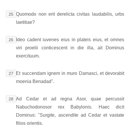
Quomodo non erit derelicta civitas laudabilis, urbs
25
laetitiae?
Ideo cadent iuvenes eius in plateis eius, et omnes
26
viri proelii conticescent in die illa, ait Dominus
exercituum.
Et succendam ignem in muro Damasci, et devorabit
27
moenia Benadad".
Ad Cedar et ad regna Asor, quae percussit
28
Nabuchodonosor rex Babylonis. Haec dicit
Dominus: "Surgite, ascendite ad Cedar et vastate
filios orientis.