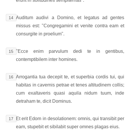
erunt in solitudines sempiternas".
Auditum audivi a Domino, et legatus ad gentes
14
missus est: "Congregamini et venite contra eam et
consurgite in proelium".
"Ecce enim parvulum dedi te in gentibus,
15
contemptibilem inter homines.
Arrogantia tua decepit te, et superbia cordis tui, qui
16
habitas in cavernis petrae et tenes altitudinem collis;
cum exaltaveris quasi aquila nidum tuum, inde
detraham te, dicit Dominus.
Et erit Edom in desolationem: omnis, qui transibit per
17
eam, stupebit et sibilabit super omnes plagas eius.