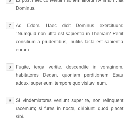
Et post haec convertam sortem filiorum Ammon", ait
6
Dominus.
Ad Edom. Haec dicit Dominus exercituum:
7
"Numquid non ultra est sapientia in Theman? Periit
consilium a prudentibus, inutilis facta est sapientia
eorum.
Fugite, terga vertite, descendite in voraginem,
8
habitatores Dedan, quoniam perditionem Esau
adduxi super eum, tempore quo visitavi eum.
Si vindemiatores veniunt super te, non relinquent
9
racemum; si fures in nocte, diripiunt, quod placet
sibi.