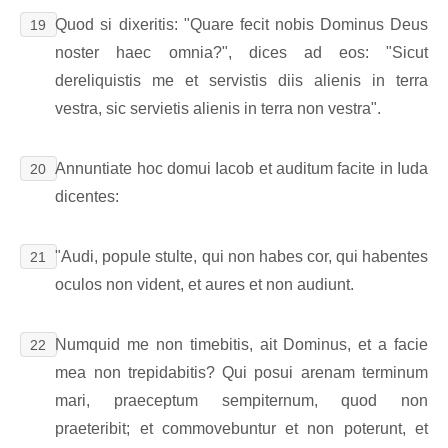
Quod si dixeritis: "Quare fecit nobis Dominus Deus
19
noster haec omnia?", dices ad eos: "Sicut
dereliquistis me et servistis diis alienis in terra
vestra, sic servietis alienis in terra non vestra".
Annuntiate hoc domui Iacob et auditum facite in Iuda
20
dicentes:
"Audi, popule stulte, qui non habes cor, qui habentes
21
oculos non vident, et aures et non audiunt.
Numquid me non timebitis, ait Dominus, et a facie
22
mea non trepidabitis? Qui posui arenam terminum
mari, praeceptum sempiternum, quod non
praeteribit; et commovebuntur et non poterunt, et