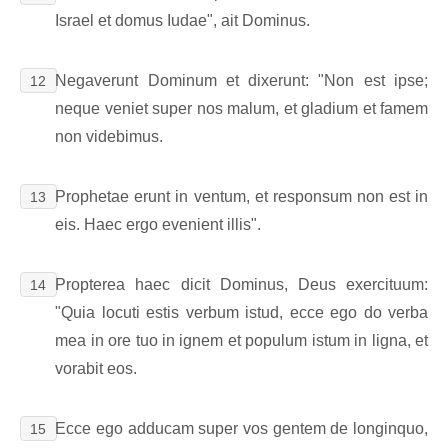
Israel et domus Iudae", ait Dominus.
Negaverunt Dominum et dixerunt: "Non est ipse;
12
neque veniet super nos malum, et gladium et famem
non videbimus.
Prophetae erunt in ventum, et responsum non est in
13
eis. Haec ergo evenient illis".
Propterea haec dicit Dominus, Deus exercituum:
14
"Quia locuti estis verbum istud, ecce ego do verba
mea in ore tuo in ignem et populum istum in ligna, et
vorabit eos.
Ecce ego adducam super vos gentem de longinquo,
15