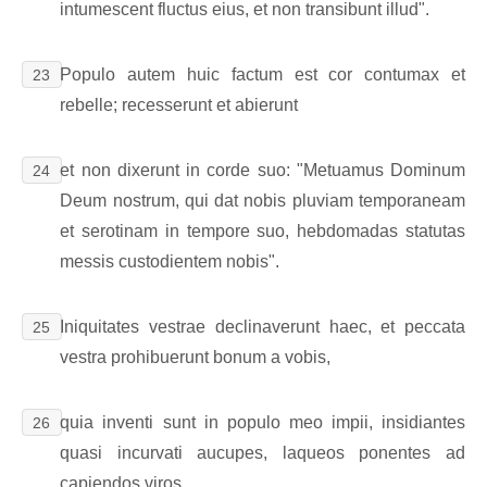
intumescent fluctus eius, et non transibunt illud".
Populo autem huic factum est cor contumax et
23
rebelle; recesserunt et abierunt
et non dixerunt in corde suo: "Metuamus Dominum
24
Deum nostrum, qui dat nobis pluviam temporaneam
et serotinam in tempore suo, hebdomadas statutas
messis custodientem nobis".
Iniquitates vestrae declinaverunt haec, et peccata
25
vestra prohibuerunt bonum a vobis,
quia inventi sunt in populo meo impii, insidiantes
26
quasi incurvati aucupes, laqueos ponentes ad
capiendos viros.