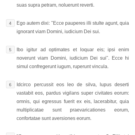
suas supra petram, noluerunt reverti.
Ego autem dixi: "Ecce pauperes illi stulte agunt, quia
4
ignorant viam Domini, iudicium Dei sui.
Ibo igitur ad optimates et loquar eis; ipsi enim
5
noverunt viam Domini, iudicium Dei sui". Ecce hi
simul confregerunt iugum, ruperunt vincula.
Idcirco percussit eos leo de silva, lupus deserti
6
vastabit eos, pardus vigilans super civitates eorum:
omnis, qui egressus fuerit ex eis, lacerabitur, quia
multiplicatae sunt praevaricationes eorum,
confortatae sunt aversiones eorum.