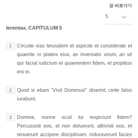
장 바로가기
Ieremias, CAPITULUM 5
Circuite vias Ierusalem et aspicite et considerate et
1
quaerite in plateis eius, an inveniatis virum, an sit
qui faciat iudicium et quaerentem fidem, et propitius
ero ei.
Quod si etiam "Vivit Dominus!" dixerint, certe falso
2
iurabunt.
Domine, nonne oculi tui respiciunt fidem?
3
Percussisti eos, et non doluerunt, attrivisti eos, et
renuerunt accipere disciplinam: induraverunt facies