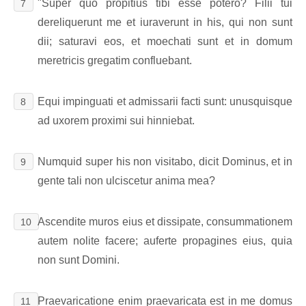
"Super quo propitius tibi esse potero? Filii tui
7
dereliquerunt me et iuraverunt in his, qui non sunt
dii; saturavi eos, et moechati sunt et in domum
meretricis gregatim confluebant.
Equi impinguati et admissarii facti sunt: unusquisque
8
ad uxorem proximi sui hinniebat.
Numquid super his non visitabo, dicit Dominus, et in
9
gente tali non ulciscetur anima mea?
Ascendite muros eius et dissipate, consummationem
10
autem nolite facere; auferte propagines eius, quia
non sunt Domini.
Praevaricatione enim praevaricata est in me domus
11