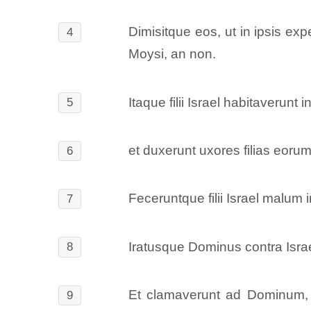
Dimisitque eos, ut in ipsis e
4
Moysi, an non.
Itaque filii Israel habitaverun
5
et duxerunt uxores filias eorum,
6
Feceruntque filii Israel malum 
7
Iratusque Dominus contra Isra
8
Et clamaverunt ad Dominum, qu
9