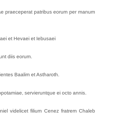
quae praeceperat patribus eorum per manum
zaei et Hevaei et Iebusaei
runt diis eorum.
vientes Baalim et Astharoth.
potamiae, servieruntque ei octo annis.
iel videlicet filium Cenez fratrem Chaleb