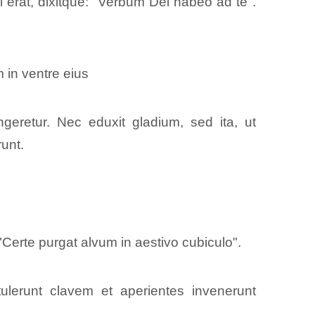
 erat, dixitque: "Verbum Dei habeo ad te".
 in ventre eius
geretur. Nec eduxit gladium, sed ita, ut
runt.
 "Certe purgat alvum in aestivo cubiculo".
ulerunt clavem et aperientes invenerunt