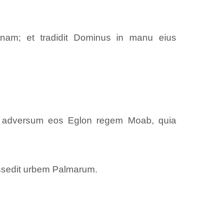
gnam; et tradidit Dominus in manu eius
vit adversum eos Eglon regem Moab, quia
possedit urbem Palmarum.