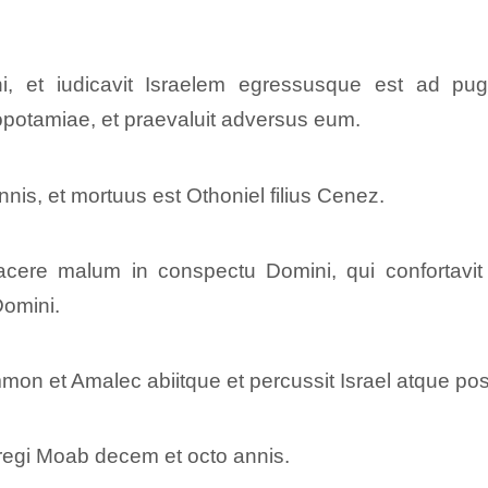
ni, et iudicavit Israelem egressusque est ad pu
otamiae, et praevaluit adversus eum.
nis, et mortuus est Othoniel filius Cenez.
l facere malum in conspectu Domini, qui conforta
Domini.
 Ammon et Amalec abiitque et percussit Israel atque 
n regi Moab decem et octo annis.