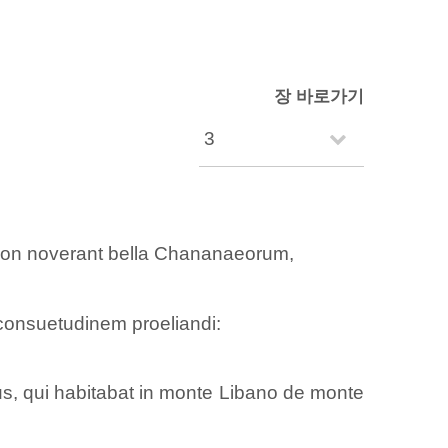
장 바로가기
i non noverant bella Chananaeorum,
 consuetudinem proeliandi:
, qui habitabat in monte Libano de monte