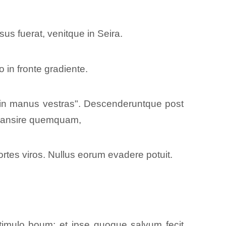
sus fuerat, venitque in Seira.
 in fronte gradiente.
s in manus vestras". Descenderuntque post
 transire quemquam,
ortes viros. Nullus eorum evadere potuit.
stimulo boum; et ipse quoque salvum fecit