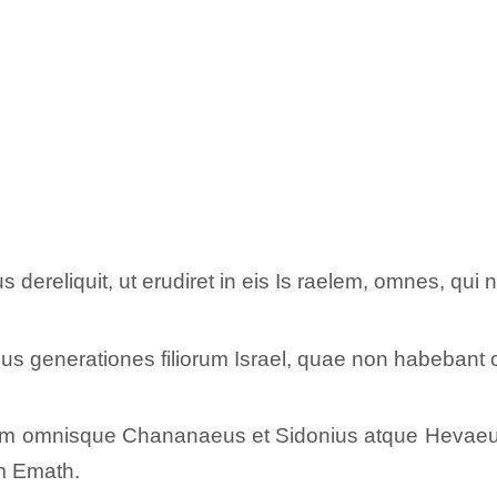
dereliquit, ut erudiret in eis Is raelem, omnes, qu
bus generationes filiorum Israel, quae non habebant
rum omnisque Chananaeus et Sidonius atque Hevaeus
m Emath.