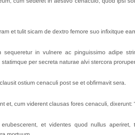
um, cum sederet in aestivo cenaculo, quod ipsi soli
m et tulit sicam de dextro femore suo infixitque eam
m sequeretur in vulnere ac pinguissimo adipe strin
e; statimque per secreta naturae alvi stercora prorupe
lausit ostium cenaculi post se et obfirmavit sera.
unt et, cum viderent clausas fores cenaculi, dixerunt:
rubescerent, et videntes quod nullus aperiret, t
rra mortuum.