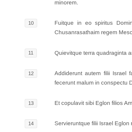
minorem.
Fuitque in eo spiritus Domi
10
Chusanrasathaim regem Mesop
Quievitque terra quadraginta an
11
Addiderunt autem filii Israe
12
fecerunt malum in conspectu 
Et copulavit sibi Eglon filios
13
Servieruntque filii Israel Eglo
14