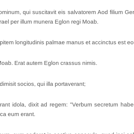
 Dominum, qui suscitavit eis salvatorem Aod filium G
Israel per illum munera Eglon regi Moab.
pitem longitudinis palmae manus et accinctus est eo
Moab. Erat autem Eglon crassus nimis.
misit socios, qui illa portaverant;
rant idola, dixit ad regem: "Verbum secretum habeo a
rca eum erant.