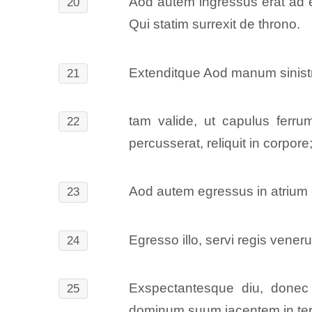
Aod autem ingressus erat ad e
20
Qui statim surrexit de throno.
Extenditque Aod manum sinistra
21
tam valide, ut capulus ferru
22
percusserat, reliquit in corpor
Aod autem egressus in atrium c
23
Egresso illo, servi regis vener
24
Exspectantesque diu, donec e
25
dominum suum iacentem in te