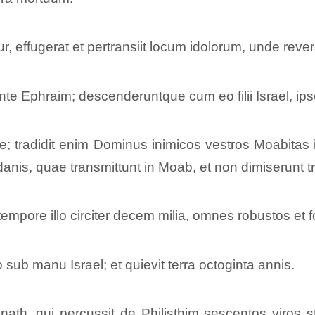
r, effugerat et pertransiit locum idolorum, unde rever
nte Ephraim; descenderuntque cum eo filii Israel, ipso
me; tradidit enim Dominus inimicos vestros Moabita
anis, quae transmittunt in Moab, et non dimiserunt
empore illo circiter decem milia, omnes robustos et f
 sub manu Israel; et quievit terra octoginta annis.
Anath, qui percussit de Philisthim sescentos viros 