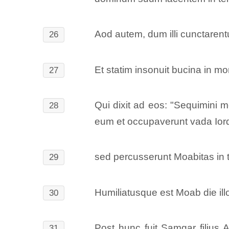
Aod autem, dum illi cunctarentu
26
Et statim insonuit bucina in mo
27
Qui dixit ad eos: "Sequimini 
28
eum et occupaverunt vada Iord
sed percusserunt Moabitas in t
29
Humiliatusque est Moab die illo
30
Post hunc fuit Samgar filius 
31