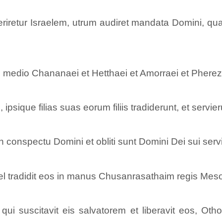
xperiretur Israelem, utrum audiret mandata Domini, 
t in medio Chananaei et Hetthaei et Amorraei et Phere
 ipsique filias suas eorum filiis tradiderunt, et servie
in conspectu Domini et obliti sunt Domini Dei sui ser
el tradidit eos in manus Chusanrasathaim regis Meso
i suscitavit eis salvatorem et liberavit eos, Othon