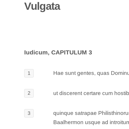
Vulgata
Iudicum, CAPITULUM 3
Hae sunt gentes, quas Dominus 
1
ut discerent certare cum hosti
2
quinque satrapae Philisthino
3
Baalhermon usque ad introitu