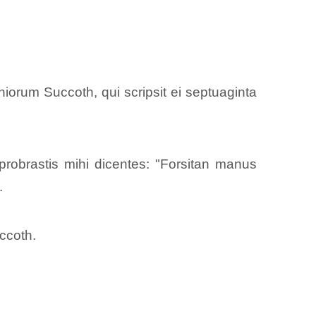
orum Succoth, qui scripsit ei septuaginta
robrastis mihi dicentes: "Forsitan manus
.
uccoth.