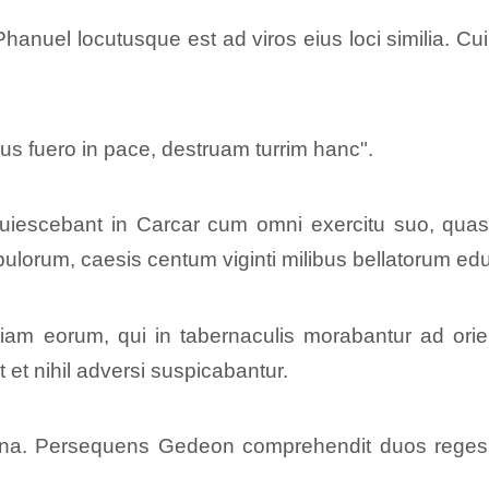
anuel locutusque est ad viros eius loci similia. Cui e
sus fuero in pace, destruam turrim hanc".
escebant in Carcar cum omni exercitu suo, quasi 
pulorum, caesis centum viginti milibus bellatorum ed
m eorum, qui in tabernaculis morabantur ad orie
t et nihil adversi suspicabantur.
na. Persequens Gedeon comprehendit duos reges 