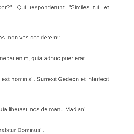
r?". Qui responderunt: "Similes tui, et
 eos, non vos occiderem!".
timebat enim, quia adhuc puer erat.
est hominis". Surrexit Gedeon et interfecit
i, quia liberasti nos de manu Madian".
inabitur Dominus".