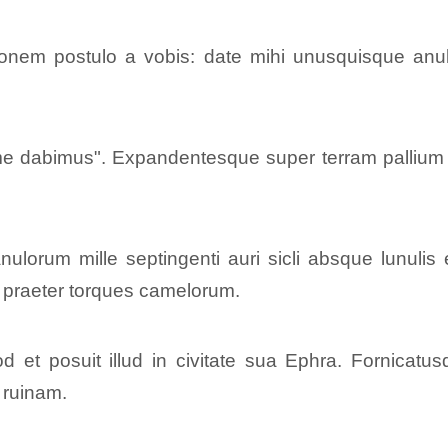
tionem postulo a vobis: date mihi unusquisque an
ime dabimus". Expandentesque super terram pallium
ulorum mille septingenti auri sicli absque lunulis 
et praeter torques camelorum.
et posuit illud in civitate sua Ephra. Fornicatusq
 ruinam.