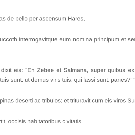
oas de bello per ascensum Hares,
uccoth interrogavitque eum nomina principum et seni
 dixit eis: "En Zebee et Salmana, super quibus exp
s sunt, ut demus viris tuis, qui lassi sunt, panes?""
spinas deserti ac tribulos; et trituravit cum eis viros S
, occisis habitatoribus civitatis.