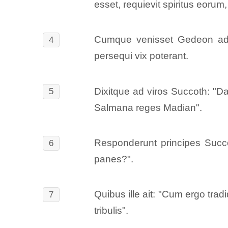
esset, requievit spiritus eoru
Cumque venisset Gedeon ad Io
4
persequi vix poterant.
Dixitque ad viros Succoth: "D
5
Salmana reges Madian".
Responderunt principes Succ
6
panes?".
Quibus ille ait: "Cum ergo tra
7
tribulis".