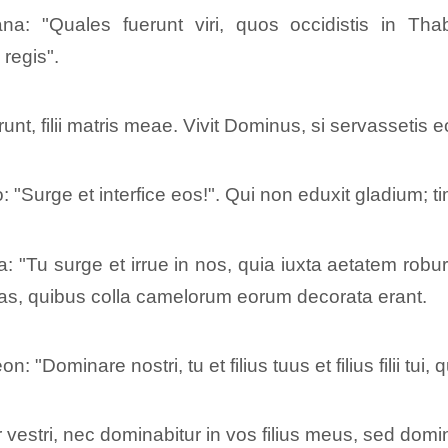
: "Quales fuerunt viri, quos occidistis in Thabo
 regis".
erunt, filii matris meae. Vivit Dominus, si servassetis
: "Surge et interfice eos!". Qui non eduxit gladium; 
"Tu surge et irrue in nos, quia iuxta aetatem robur 
las, quibus colla camelorum eorum decorata erant.
: "Dominare nostri, tu et filius tuus et filius filii tu
r vestri, nec dominabitur in vos filius meus, sed dom