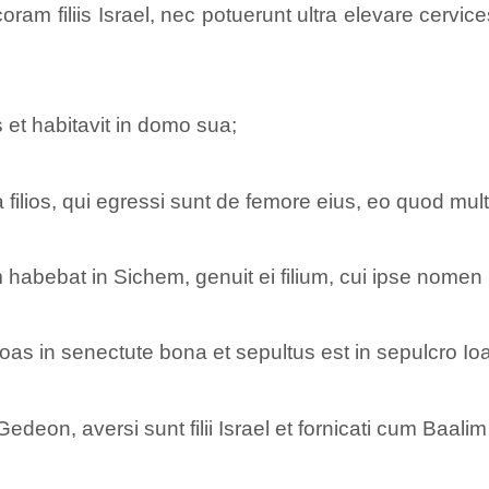
am filiis Israel, nec potuerunt ultra elevare cervic
as et habitavit in domo sua;
ilios, qui egressi sunt de femore eius, eo quod mul
habebat in Sichem, genuit ei filium, cui ipse nomen
as in senectute bona et sepultus est in sepulcro Ioas
eon, aversi sunt filii Israel et fornicati cum Baalim