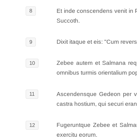
Et inde conscendens venit in Ph
8
Succoth.
Dixit itaque et eis: "Cum rever
9
Zebee autem et Salmana requi
10
omnibus turmis orientalium po
Ascendensque Gedeon per via
11
castra hostium, qui securi eran
Fugeruntque Zebee et Salma
12
exercitu eorum.