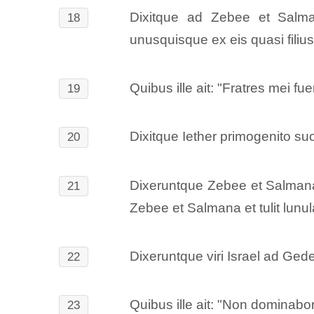
Dixitque ad Zebee et Salmana
18
unusquisque ex eis quasi filius
Quibus ille ait: "Fratres mei fu
19
Dixitque Iether primogenito suo
20
Dixeruntque Zebee et Salmana: 
21
Zebee et Salmana et tulit lunu
Dixeruntque viri Israel ad Gedeon
22
Quibus ille ait: "Non dominabo
23