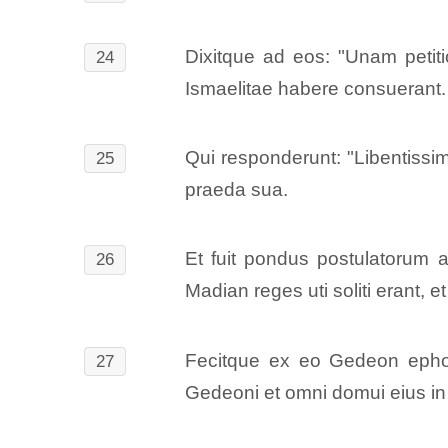
Dixitque ad eos: "Unam peti
24
Ismaelitae habere consuerant.
Qui responderunt: "Libentiss
25
praeda sua.
Et fuit pondus postulatorum an
26
Madian reges uti soliti erant, 
Fecitque ex eo Gedeon ephod 
27
Gedeoni et omni domui eius in