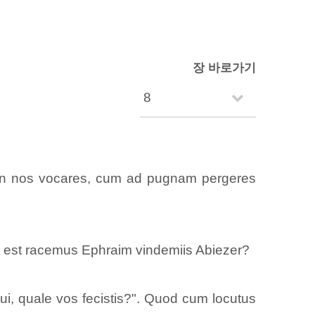
장 바로가기
 non nos vocares, cum ad pugnam pergeres
ior est racemus Ephraim vindemiis Abiezer?
ui, quale vos fecistis?". Quod cum locutus