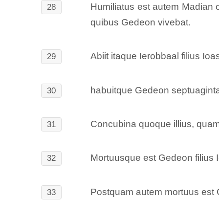
Humiliatus est autem Madian cor
28
quibus Gedeon vivebat.
Abiit itaque Ierobbaal filius Io
29
habuitque Gedeon septuaginta f
30
Concubina quoque illius, quam 
31
Mortuusque est Gedeon filius Io
32
Postquam autem mortuus est Ged
33