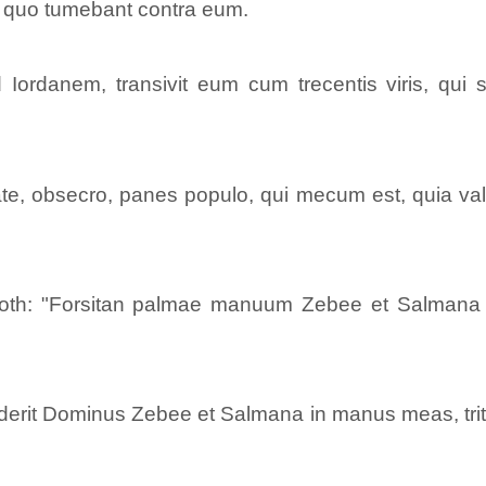
m, quo tumebant contra eum.
rdanem, transivit eum cum trecentis viris, qui s
ate, obsecro, panes populo, qui mecum est, quia va
oth: "Forsitan palmae manuum Zebee et Salmana i
diderit Dominus Zebee et Salmana in manus meas, trit