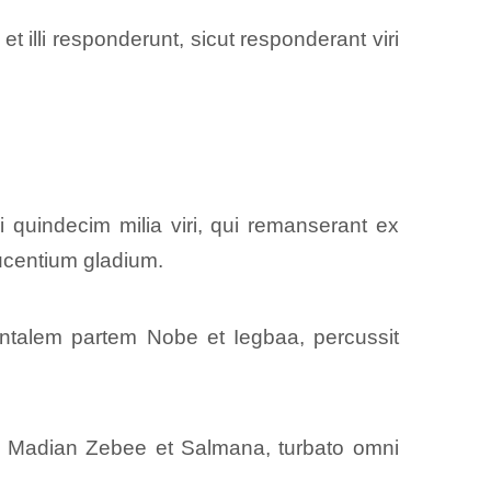
t illi responderunt, sicut responderant viri
quindecim milia viri, qui remanserant ex
ucentium gladium.
ntalem partem Nobe et Iegbaa, percussit
Madian Zebee et Salmana, turbato omni