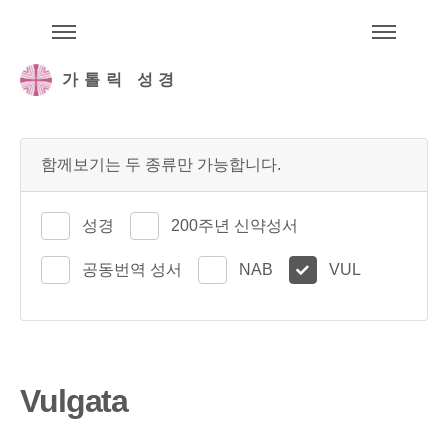
주석성경메뉴
메
가톨릭 성경
함께보기는 두 종류만 가능합니다.
성경
200주년 신약성서
공동번역 성서
NAB
VUL
Vulgata