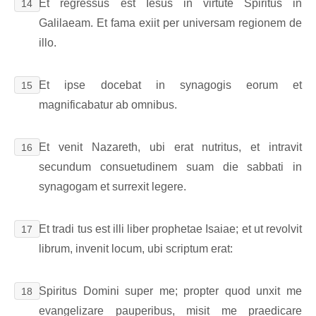
Et regressus est Iesus in virtute Spiritus in
14
Galilaeam. Et fama exiit per universam regionem de
illo.
Et ipse docebat in synagogis eorum et
15
magnificabatur ab omnibus.
Et venit Nazareth, ubi erat nutritus, et intravit
16
secundum consuetudinem suam die sabbati in
synagogam et surrexit legere.
Et tradi tus est illi liber prophetae Isaiae; et ut revolvit
17
librum, invenit locum, ubi scriptum erat:
Spiritus Domini super me; propter quod unxit me
18
evangelizare pauperibus, misit me praedicare