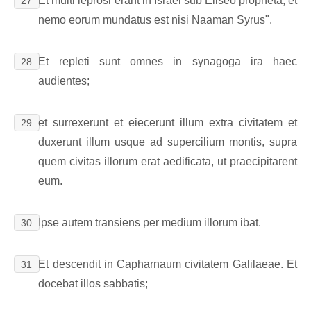
Et multi leprosi erant in Israel sub Eliseo propheta; et
27
nemo eorum mundatus est nisi Naaman Syrus".
Et repleti sunt omnes in synagoga ira haec
28
audientes;
et surrexerunt et eiecerunt illum extra civitatem et
29
duxerunt illum usque ad supercilium montis, supra
quem civitas illorum erat aedificata, ut praecipitarent
eum.
Ipse autem transiens per medium illorum ibat.
30
Et descendit in Capharnaum civitatem Galilaeae. Et
31
docebat illos sabbatis;