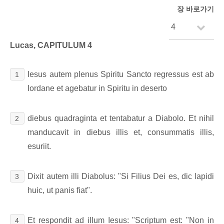
장 바로가기
Lucas, CAPITULUM 4
Iesus autem plenus Spiritu Sancto regressus est ab
1
Iordane et agebatur in Spiritu in deserto
diebus quadraginta et tentabatur a Diabolo. Et nihil
2
manducavit in diebus illis et, consummatis illis,
esuriit.
Dixit autem illi Diabolus: "Si Filius Dei es, dic lapidi
3
huic, ut panis fiat".
Et respondit ad illum Iesus: "Scriptum est: "Non in
4