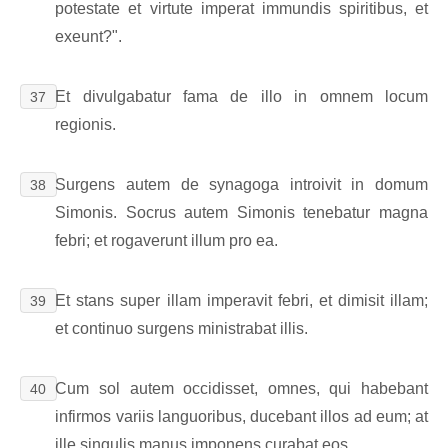
potestate et virtute imperat immundis spiritibus, et
exeunt?".
Et divulgabatur fama de illo in omnem locum
37
regionis.
Surgens autem de synagoga introivit in domum
38
Simonis. Socrus autem Simonis tenebatur magna
febri; et rogaverunt illum pro ea.
Et stans super illam imperavit febri, et dimisit illam;
39
et continuo surgens ministrabat illis.
Cum sol autem occidisset, omnes, qui habebant
40
infirmos variis languoribus, ducebant illos ad eum; at
ille singulis manus imponens curabat eos.