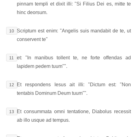
pinnam templi et dixit illi: "Si Filius Dei es, mitte te
hinc deorsum.
Scriptum est enim: "Angelis suis mandabit de te, ut
10
conservent te"
et: "In manibus tollent te, ne forte offendas ad
11
lapidem pedem tuum"".
Et respondens Iesus ait illi: "Dictum est: "Non
12
tentabis Dominum Deum tuum"".
Et consummata omni tentatione, Diabolus recessit
13
ab illo usque ad tempus.