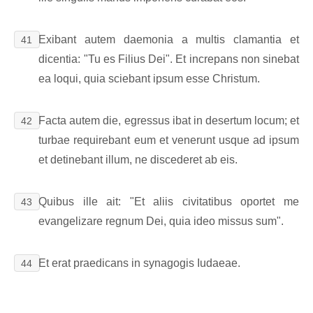
Exibant autem daemonia a multis clamantia et
41
dicentia: "Tu es Filius Dei". Et increpans non sinebat
ea loqui, quia sciebant ipsum esse Christum.
Facta autem die, egressus ibat in desertum locum; et
42
turbae requirebant eum et venerunt usque ad ipsum
et detinebant illum, ne discederet ab eis.
Quibus ille ait: "Et aliis civitatibus oportet me
43
evangelizare regnum Dei, quia ideo missus sum".
Et erat praedicans in synagogis Iudaeae.
44