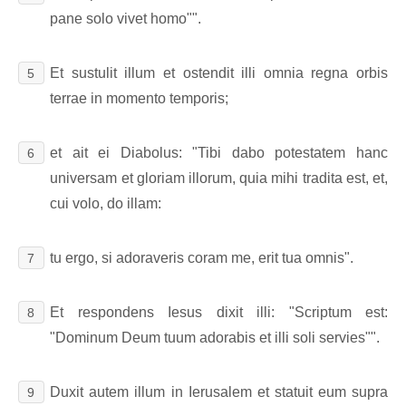
pane solo vivet homo"".
Et sustulit illum et ostendit illi omnia regna orbis
5
terrae in momento temporis;
et ait ei Diabolus: "Tibi dabo potestatem hanc
6
universam et gloriam illorum, quia mihi tradita est, et,
cui volo, do illam:
tu ergo, si adoraveris coram me, erit tua omnis".
7
Et respondens Iesus dixit illi: "Scriptum est:
8
"Dominum Deum tuum adorabis et illi soli servies"".
Duxit autem illum in Ierusalem et statuit eum supra
9