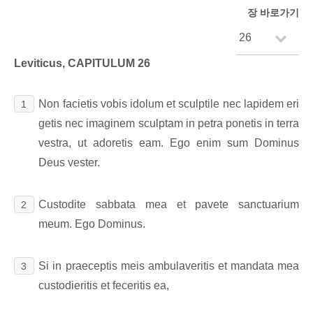
장 바로가기
Leviticus, CAPITULUM 26
Non facietis vobis idolum et sculptile nec lapidem eri
1
getis nec imaginem sculptam in petra ponetis in terra
vestra, ut adoretis eam. Ego enim sum Dominus
Deus vester.
Custodite sabbata mea et pavete sanctuarium
2
meum. Ego Dominus.
Si in praeceptis meis ambulaveritis et mandata mea
3
custodieritis et feceritis ea,