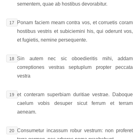
sementem, quae ab hostibus devorabitur.
Ponam faciem meam contra vos, et corruetis coram
17
hostibus vestris et subiciemini his, qui oderunt vos,
et fugietis, nemine persequente.
Sin autem nec sic oboedieritis mihi, addam
18
correptiones vestras septuplum propter peccata
vestra
et conteram superbiam duritiae vestrae. Daboque
19
caelum vobis desuper sicut ferrum et terram
aeneam.
Consumetur incassum robur vestrum: non proferet
20