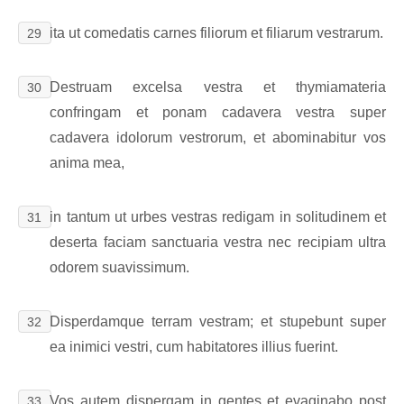
ita ut comedatis carnes filiorum et filiarum vestrarum.
29
Destruam excelsa vestra et thymiamateria
30
confringam et ponam cadavera vestra super
cadavera idolorum vestrorum, et abominabitur vos
anima mea,
in tantum ut urbes vestras redigam in solitudinem et
31
deserta faciam sanctuaria vestra nec recipiam ultra
odorem suavissimum.
Disperdamque terram vestram; et stupebunt super
32
ea inimici vestri, cum habitatores illius fuerint.
Vos autem dispergam in gentes et evaginabo post
33