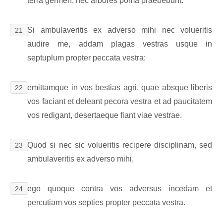
terra germen, nec arbores poma praebebunt.
Si ambulaveritis ex adverso mihi nec volueritis
21
audire me, addam plagas vestras usque in
septuplum propter peccata vestra;
emittamque in vos bestias agri, quae absque liberis
22
vos faciant et deleant pecora vestra et ad paucitatem
vos redigant, desertaeque fiant viae vestrae.
Quod si nec sic volueritis recipere disciplinam, sed
23
ambulaveritis ex adverso mihi,
ego quoque contra vos adversus incedam et
24
percutiam vos septies propter peccata vestra.