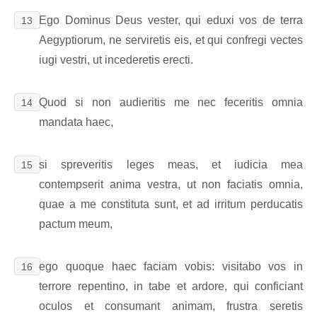
Ego Dominus Deus vester, qui eduxi vos de terra
13
Aegyptiorum, ne serviretis eis, et qui confregi vectes
iugi vestri, ut incederetis erecti.
Quod si non audieritis me nec feceritis omnia
14
mandata haec,
si spreveritis leges meas, et iudicia mea
15
contempserit anima vestra, ut non faciatis omnia,
quae a me constituta sunt, et ad irritum perducatis
pactum meum,
ego quoque haec faciam vobis: visitabo vos in
16
terrore repentino, in tabe et ardore, qui conficiant
oculos et consumant animam, frustra seretis