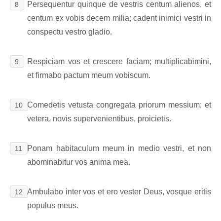
Persequentur quinque de vestris centum alienos, et
8
centum ex vobis decem milia; cadent inimici vestri in
conspectu vestro gladio.
Respiciam vos et crescere faciam; multiplicabimini,
9
et firmabo pactum meum vobiscum.
Comedetis vetusta congregata priorum messium; et
10
vetera, novis supervenientibus, proicietis.
Ponam habitaculum meum in medio vestri, et non
11
abominabitur vos anima mea.
Ambulabo inter vos et ero vester Deus, vosque eritis
12
populus meus.