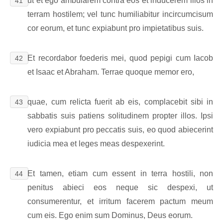
ut et ego ambularem contra eos et inducerem illos in
41
terram hostilem; vel tunc humiliabitur incircumcisum
cor eorum, et tunc expiabunt pro impietatibus suis.
Et recordabor foederis mei, quod pepigi cum Iacob
42
et Isaac et Abraham. Terrae quoque memor ero,
quae, cum relicta fuerit ab eis, complacebit sibi in
43
sabbatis suis patiens solitudinem propter illos. Ipsi
vero expiabunt pro peccatis suis, eo quod abiecerint
iudicia mea et leges meas despexerint.
Et tamen, etiam cum essent in terra hostili, non
44
penitus abieci eos neque sic despexi, ut
consumerentur, et irritum facerem pactum meum
cum eis. Ego enim sum Dominus, Deus eorum.