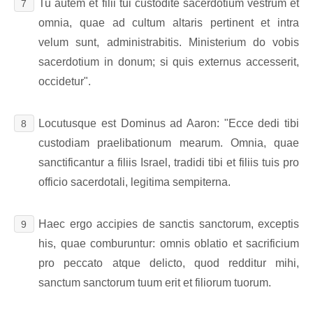
Tu autem et filii tui custodite sacerdotium vestrum et
7
omnia, quae ad cultum altaris pertinent et intra
velum sunt, administrabitis. Ministerium do vobis
sacerdotium in donum; si quis externus accesserit,
occidetur".
Locutusque est Dominus ad Aaron: "Ecce dedi tibi
8
custodiam praelibationum mearum. Omnia, quae
sanctificantur a filiis Israel, tradidi tibi et filiis tuis pro
officio sacerdotali, legitima sempiterna.
Haec ergo accipies de sanctis sanctorum, exceptis
9
his, quae comburuntur: omnis oblatio et sacrificium
pro peccato atque delicto, quod redditur mihi,
sanctum sanctorum tuum erit et filiorum tuorum.