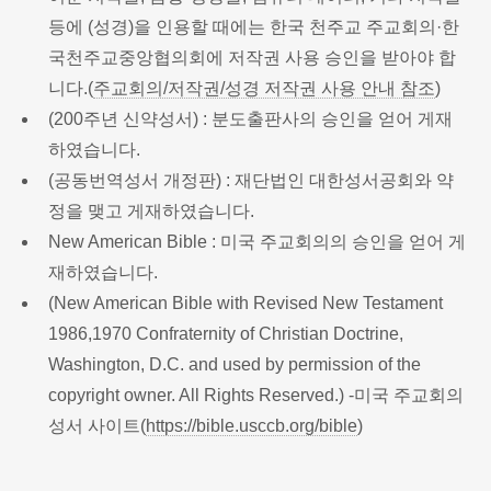
등에 (성경)을 인용할 때에는 한국 천주교 주교회의·한
국천주교중앙협의회에 저작권 사용 승인을 받아야 합
니다.(
주교회의/저작권/성경 저작권 사용 안내 참조
)
(200주년 신약성서) : 분도출판사의 승인을 얻어 게재
하였습니다.
(공동번역성서 개정판) : 재단법인 대한성서공회와 약
정을 맺고 게재하였습니다.
New American Bible : 미국 주교회의의 승인을 얻어 게
재하였습니다.
(New American Bible with Revised New Testament
1986,1970 Confraternity of Christian Doctrine,
Washington, D.C. and used by permission of the
copyright owner. All Rights Reserved.) -미국 주교회의
성서 사이트(
https://bible.usccb.org/bible
)