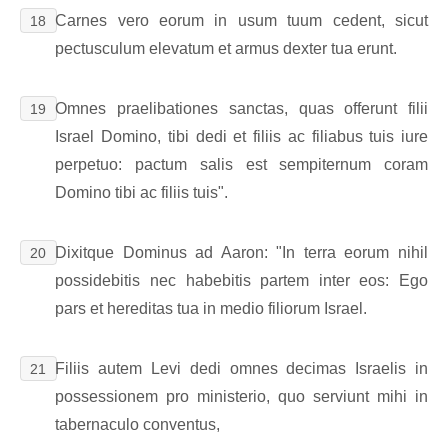
Carnes vero eorum in usum tuum cedent, sicut
18
pectusculum elevatum et armus dexter tua erunt.
Omnes praelibationes sanctas, quas offerunt filii
19
Israel Domino, tibi dedi et filiis ac filiabus tuis iure
perpetuo: pactum salis est sempiternum coram
Domino tibi ac filiis tuis".
Dixitque Dominus ad Aaron: "In terra eorum nihil
20
possidebitis nec habebitis partem inter eos: Ego
pars et hereditas tua in medio filiorum Israel.
Filiis autem Levi dedi omnes decimas Israelis in
21
possessionem pro ministerio, quo serviunt mihi in
tabernaculo conventus,