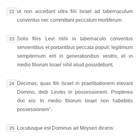
ut non accedant ultra filii Israel ad tabernaculum
22
conventus nec committant peccatum mortiferum.
Solis filiis Levi mihi in tabernaculo conventus
23
servientibus et portantibus peccata populi; legitimum
sempiternum erit in generationibus vestris, et in
medio filiorum Israel nihil aliud possidebunt.
Decimas, quas filii Israel in praelibationem elevant
24
Domino, dedi Levitis in possessionem. Propterea
dixi eis: In medio filiorum Israel non habebitis
possessionem".
Locutusque est Dominus ad Moysen dicens:
25