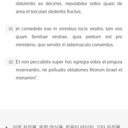
obtuleritis ex decimis, reputabitur vobis quasi de
area et torculari dederitis fructus;
et comedetis eas in omnibus locis vestris, tam vos
31
quam familiae vestrae, quia pretium est pro
ministerio, quo servitis in tabernaculo conventus.
Et non peccabitis super hoc egregia vobis et pinguia
32
reservantes, ne polluatis oblationes filiorum Israel et
moriamini".
어문 저작물, 음향·영상물, 컴퓨터 데이터, 기타 저작물