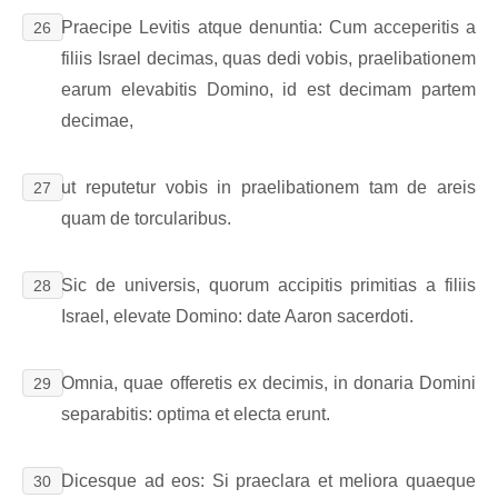
Praecipe Levitis atque denuntia: Cum acceperitis a
26
filiis Israel decimas, quas dedi vobis, praelibationem
earum elevabitis Domino, id est decimam partem
decimae,
ut reputetur vobis in praelibationem tam de areis
27
quam de torcularibus.
Sic de universis, quorum accipitis primitias a filiis
28
Israel, elevate Domino: date Aaron sacerdoti.
Omnia, quae offeretis ex decimis, in donaria Domini
29
separabitis: optima et electa erunt.
Dicesque ad eos: Si praeclara et meliora quaeque
30