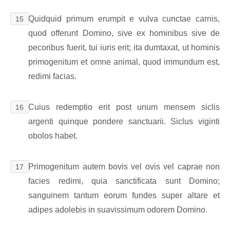
Quidquid primum erumpit e vulva cunctae carnis,
15
quod offerunt Domino, sive ex hominibus sive de
pecoribus fuerit, tui iuris erit; ita dumtaxat, ut hominis
primogenitum et omne animal, quod immundum est,
redimi facias.
Cuius redemptio erit post unum mensem siclis
16
argenti quinque pondere sanctuarii. Siclus viginti
obolos habet.
Primogenitum autem bovis vel ovis vel caprae non
17
facies redimi, quia sanctificata sunt Domino;
sanguinem tantum eorum fundes super altare et
adipes adolebis in suavissimum odorem Domino.