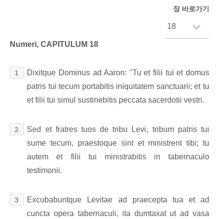
장 바로가기
Numeri, CAPITULUM 18
Dixitque Dominus ad Aaron: "Tu et filii tui et domus
1
patris tui tecum portabitis iniquitatem sanctuarii; et tu
et filii tui simul sustinebitis peccata sacerdotii vestri.
Sed et fratres tuos de tribu Levi, tribum patris tui
2
sume tecum, praestoque sint et ministrent tibi; tu
autem et filii tui ministrabitis in tabernaculo
testimonii.
Excubabuntque Levitae ad praecepta tua et ad
3
cuncta opera tabernaculi, ita dumtaxat ut ad vasa