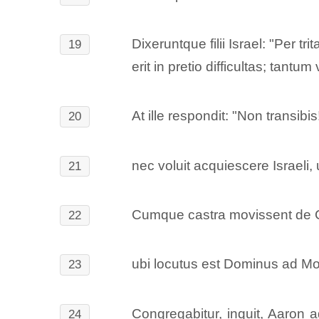
Dixeruntque filii Israel: "Per 
19
erit in pretio difficultas; tantu
At ille respondit: "Non transibi
20
nec voluit acquiescere Israeli,
21
Cumque castra movissent de C
22
ubi locutus est Dominus ad Moy
23
Congregabitur, inquit, Aaron a
24