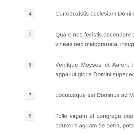
Cur eduxistis ecclesiam Domini
4
Quare nos fecistis ascendere d
5
vineas nec malogranata, insu
Venitque Moyses et Aaron, re
6
apparuit gloria Domini super e
Locutusque est Dominus ad M
7
Tolle virgam et congrega popu
8
eduxeris aquam de petra, pota