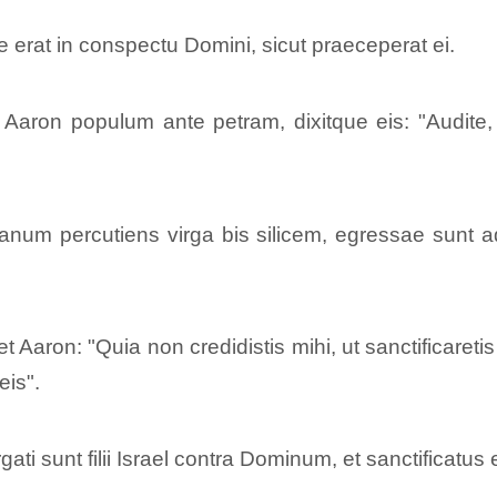
e erat in conspectu Domini, sicut praeceperat ei.
Aaron populum ante petram, dixitque eis: "Audite
m percutiens virga bis silicem, egressae sunt aqua
aron: "Quia non credidistis mihi, ut sanctificaretis 
eis".
ti sunt filii Israel contra Dominum, et sanctificatus e