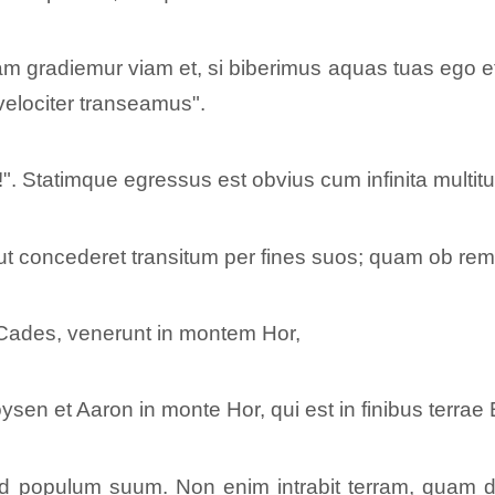
tritam gradiemur viam et, si biberimus aquas tuas ego
m velociter transeamus".
s!". Statimque egressus est obvius cum infinita multit
 ut concederet transitum per fines suos; quam ob rem d
ades, venerunt in montem Hor,
sen et Aaron in monte Hor, qui est in finibus terrae
d populum suum. Non enim intrabit terram, quam dedi 