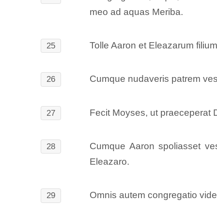
meo ad aquas Meriba.
Tolle Aaron et Eleazarum fili
25
Cumque nudaveris patrem veste 
26
Fecit Moyses, ut praeceperat
27
Cumque Aaron spoliasset vesti
28
Eleazaro.
Omnis autem congregatio videns
29