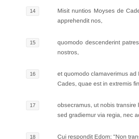
Misit nuntios Moyses de Cade
14
apprehendit nos,
quomodo descenderint patres n
15
nostros,
et quomodo clamaverimus ad Do
16
Cades, quae est in extremis fini
obsecramus, ut nobis transire 
17
sed gradiemur via regia, nec 
Cui respondit Edom: "Non trans
18