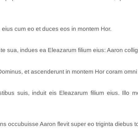
um eius cum eo et duces eos in montem Hor.
sua, indues ea Eleazarum filium eius: Aaron colliget
 Dominus, et ascenderunt in montem Hor coram omni
bus suis, induit eis Eleazarum filium eius. Illo m
 occubuisse Aaron flevit super eo triginta diebus t