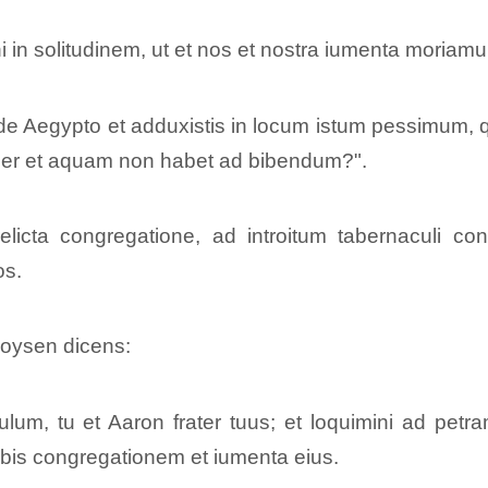
 in solitudinem, ut et nos et nostra iumenta moriamu
e Aegypto et adduxistis in locum istum pessimum, qui
per et aquam non habet ad bibendum?".
licta congregatione, ad introitum tabernaculi con
os.
oysen dicens:
lum, tu et Aaron frater tuus; et loquimini ad petr
bis congregationem et iumenta eius.