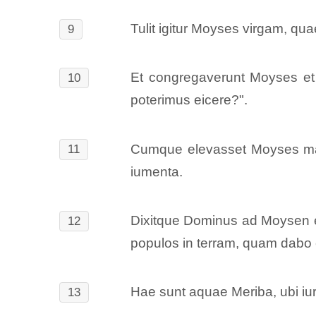
Tulit igitur Moyses virgam, qua
9
Et congregaverunt Moyses et 
10
poterimus eicere?".
Cumque elevasset Moyses manu
11
iumenta.
Dixitque Dominus ad Moysen et A
12
populos in terram, quam dabo 
Hae sunt aquae Meriba, ubi iurga
13