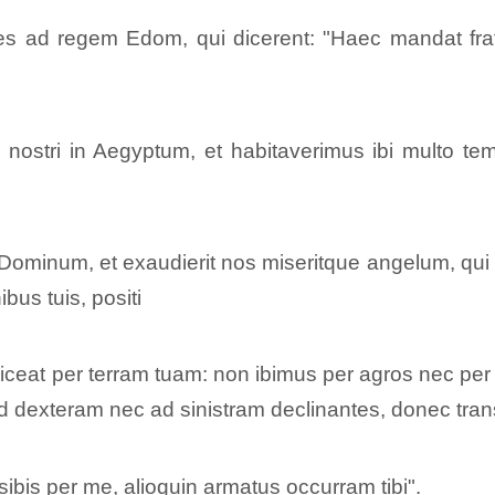
s ad regem Edom, qui dicerent: "Haec mandat frat
ostri in Aegyptum, et habitaverimus ibi multo tempo
minum, et exaudierit nos miseritque angelum, qui 
bus tuis, positi
liceat per terram tuam: non ibimus per agros nec per
ad dexteram nec ad sinistram declinantes, donec tra
ibis per me, alioquin armatus occurram tibi".