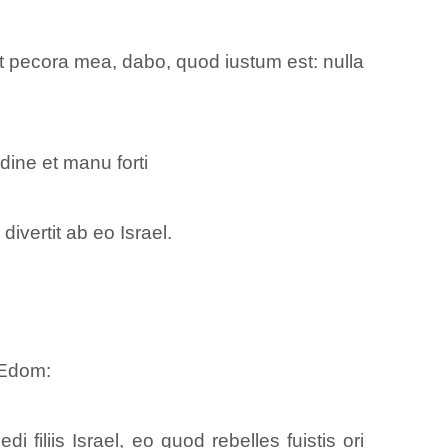
 et pecora mea, dabo, quod iustum est: nulla
udine et manu forti
ivertit ab eo Israel.
 Edom:
filiis Israel, eo quod rebelles fuistis ori