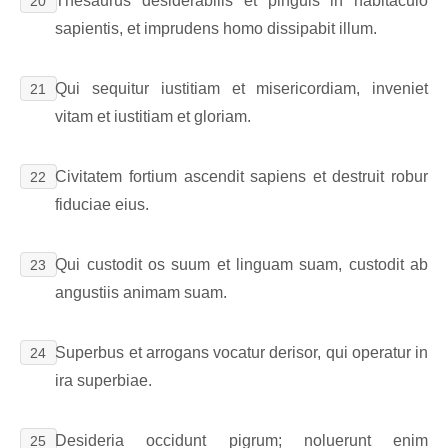
Thesaurus desiderabilis et pinguis in habitaculo
20
sapientis, et imprudens homo dissipabit illum.
Qui sequitur iustitiam et misericordiam, inveniet
21
vitam et iustitiam et gloriam.
Civitatem fortium ascendit sapiens et destruit robur
22
fiduciae eius.
Qui custodit os suum et linguam suam, custodit ab
23
angustiis animam suam.
Superbus et arrogans vocatur derisor, qui operatur in
24
ira superbiae.
Desideria occidunt pigrum; noluerunt enim
25