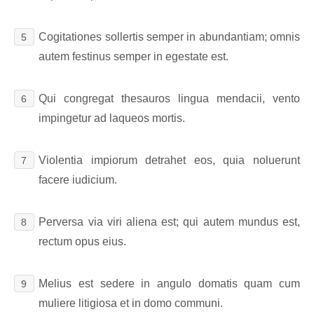
Cogitationes sollertis semper in abundantiam; omnis
5
autem festinus semper in egestate est.
Qui congregat thesauros lingua mendacii, vento
6
impingetur ad laqueos mortis.
Violentia impiorum detrahet eos, quia noluerunt
7
facere iudicium.
Perversa via viri aliena est; qui autem mundus est,
8
rectum opus eius.
Melius est sedere in angulo domatis quam cum
9
muliere litigiosa et in domo communi.