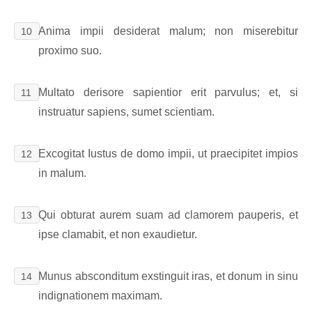
Anima impii desiderat malum; non miserebitur
10
proximo suo.
Multato derisore sapientior erit parvulus; et, si
11
instruatur sapiens, sumet scientiam.
Excogitat Iustus de domo impii, ut praecipitet impios
12
in malum.
Qui obturat aurem suam ad clamorem pauperis, et
13
ipse clamabit, et non exaudietur.
Munus absconditum exstinguit iras, et donum in sinu
14
indignationem maximam.