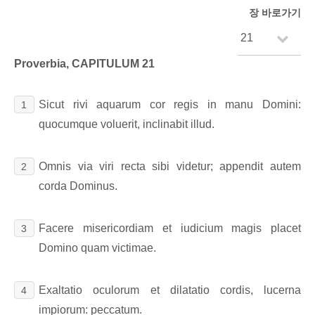
장 바로가기
Proverbia, CAPITULUM 21
Sicut rivi aquarum cor regis in manu Domini:
1
quocumque voluerit, inclinabit illud.
Omnis via viri recta sibi videtur; appendit autem
2
corda Dominus.
Facere misericordiam et iudicium magis placet
3
Domino quam victimae.
Exaltatio oculorum et dilatatio cordis, lucerna
4
impiorum: peccatum.