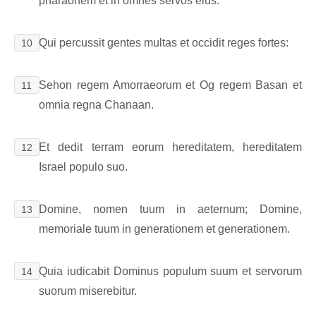
pharaonem et in omnes servos eius.
Qui percussit gentes multas et occidit reges fortes:
10
Sehon regem Amorraeorum et Og regem Basan et
11
omnia regna Chanaan.
Et dedit terram eorum hereditatem, hereditatem
12
Israel populo suo.
Domine, nomen tuum in aeternum; Domine,
13
memoriale tuum in generationem et generationem.
Quia iudicabit Dominus populum suum et servorum
14
suorum miserebitur.