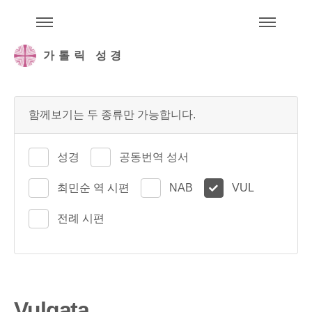
주석성경메뉴
메
가톨릭 성경
함께보기는 두 종류만 가능합니다.
성경
공동번역 성서
최민순 역 시편
NAB
VUL
전례 시편
Vulgata