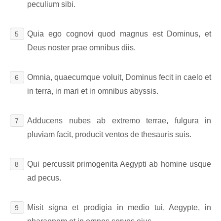
peculium sibi.
Quia ego cognovi quod magnus est Dominus, et
5
Deus noster prae omnibus diis.
Omnia, quaecumque voluit, Dominus fecit in caelo et
6
in terra, in mari et in omnibus abyssis.
Adducens nubes ab extremo terrae, fulgura in
7
pluviam facit, producit ventos de thesauris suis.
Qui percussit primogenita Aegypti ab homine usque
8
ad pecus.
Misit signa et prodigia in medio tui, Aegypte, in
9