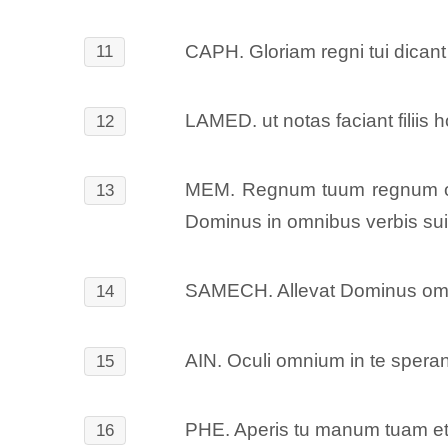
CAPH. Gloriam regni tui dicant
11
LAMED. ut notas faciant filiis 
12
MEM. Regnum tuum regnum omn
13
Dominus in omnibus verbis sui
SAMECH. Allevat Dominus omne
14
AIN. Oculi omnium in te sperant
15
PHE. Aperis tu manum tuam et 
16