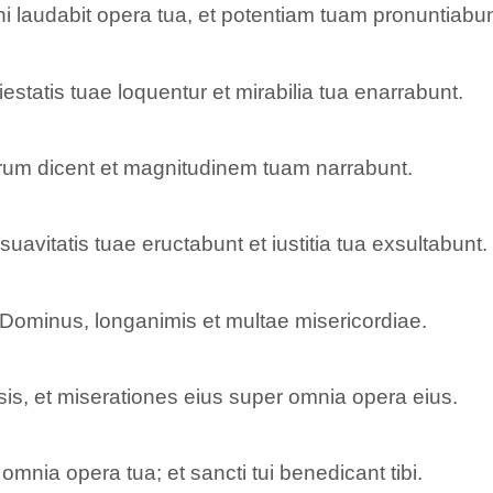
 laudabit opera tua, et potentiam tuam pronuntiabun
statis tuae loquentur et mirabilia tua enarrabunt.
uorum dicent et magnitudinem tuam narrabunt.
vitatis tuae eructabunt et iustitia tua exsultabunt.
 Dominus, longanimis et multae misericordiae.
s, et miserationes eius super omnia opera eius.
omnia opera tua; et sancti tui benedicant tibi.