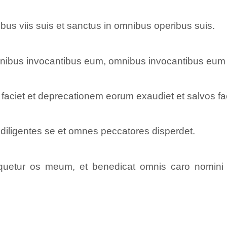
us viis suis et sanctus in omnibus operibus suis.
bus invocantibus eum, omnibus invocantibus eum in
faciet et deprecationem eorum exaudiet et salvos fac
iligentes se et omnes peccatores disperdet.
uetur os meum, et benedicat omnis caro nomini 