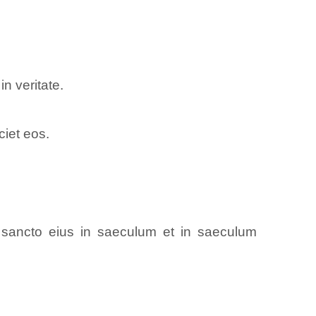
 veritate.
iet eos.
sancto eius in saeculum et in saeculum