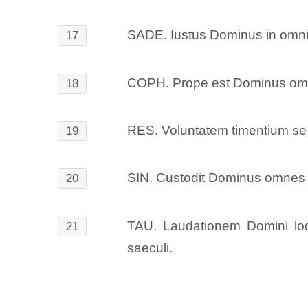
SADE. Iustus Dominus in omnib
17
COPH. Prope est Dominus omni
18
RES. Voluntatem timentium se 
19
SIN. Custodit Dominus omnes d
20
TAU. Laudationem Domini loq
21
saeculi.