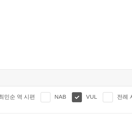
최민순 역 시편
NAB
VUL
전례 