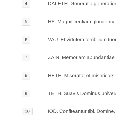
DALETH. Generatio generationi
4
HE. Magnificentiam gloriae maie
5
VAU. Et virtutem terribilium t
6
ZAIN. Memoriam abundantiae sua
7
HETH. Miserator et misericors
8
TETH. Suavis Dominus universi
9
IOD. Confiteantur tibi, Domine, 
10