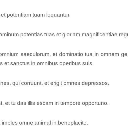
 et potentiam tuam loquantur,
hominum potentias tuas et gloriam magnificentiae regni
ium saeculorum, et dominatio tua in omnem gene
s et sanctus in omnibus operibus suis.
s, qui corruunt, et erigit omnes depressos.
, et tu das illis escam in tempore opportuno.
imples omne animal in beneplacito.