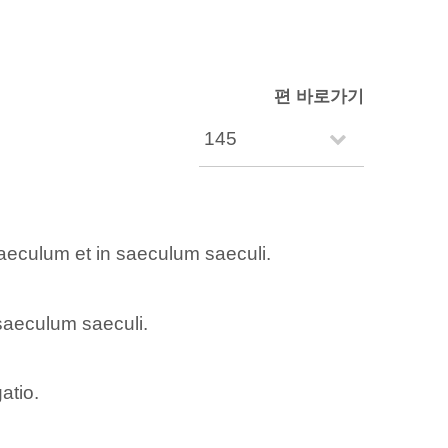
편 바로가기
aeculum et in saeculum saeculi.
saeculum saeculi.
atio.