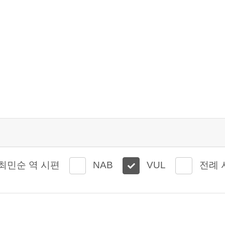
최민순 역 시편
NAB
VUL
전례 