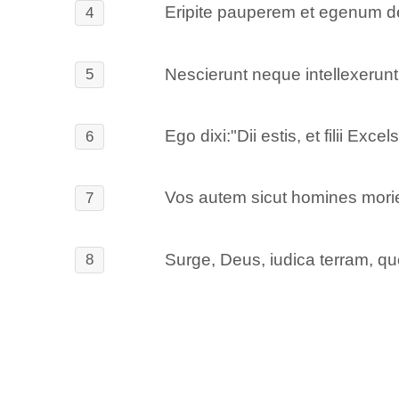
Eripite pauperem et egenum de
4
Nescierunt neque intellexerun
5
Ego dixi:"Dii estis, et filii Exce
6
Vos autem sicut homines moriem
7
Surge, Deus, iudica terram, qu
8