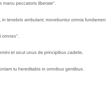
 manu peccatoris liberate".
t, in tenebris ambulant; movebuntur omnia fundament
lsi omnes".
ini et sicut unus de principibus cadetis.
oniam tu hereditabis in omnibus gentibus.