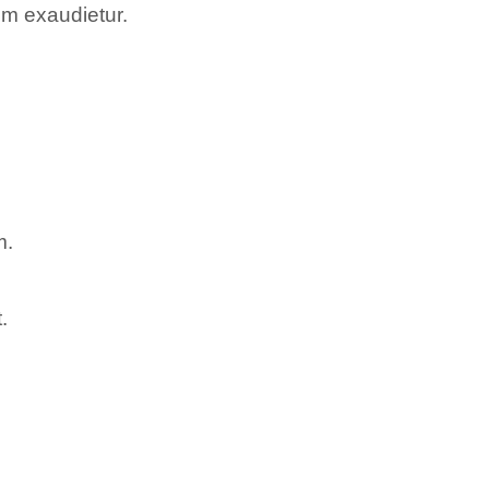
rum exaudietur.
m.
.