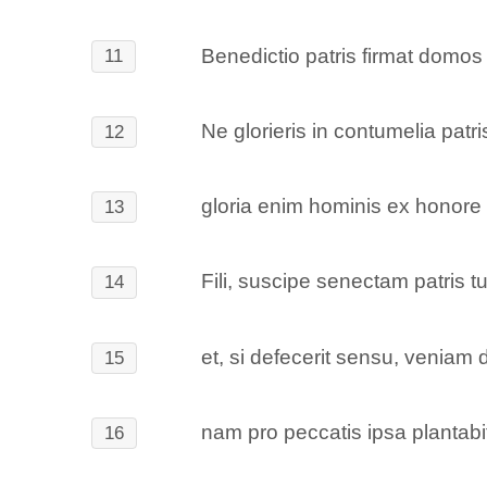
Benedictio patris firmat domos
11
Ne glorieris in contumelia patris
12
gloria enim hominis ex honore p
13
Fili, suscipe senectam patris tui
14
et, si defecerit sensu, veniam
15
nam pro peccatis ipsa plantabi
16