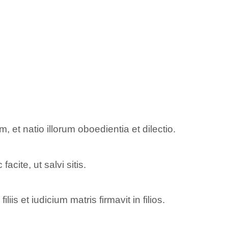
m, et natio illorum oboedientia et dilectio.
 facite, ut salvi sitis.
iis et iudicium matris firmavit in filios.