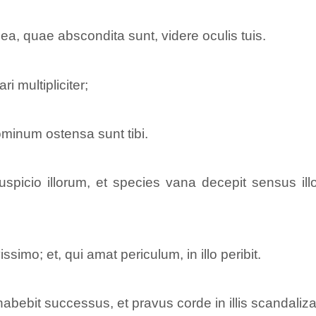
ea, quae abscondita sunt, videre oculis tuis.
i multipliciter;
minum ostensa sunt tibi.
picio illorum, et species vana decepit sensus illor
simo; et, qui amat periculum, in illo peribit.
bebit successus, et pravus corde in illis scandalizab