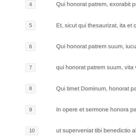
Qui honorat patrem, exorabit pro
4
Et, sicut qui thesaurizat, ita e
5
Qui honorat patrem suum, iucunda
6
qui honorat patrem suum, vita vi
7
Qui timet Dominum, honorat par
8
In opere et sermone honora p
9
ut superveniat tibi benedictio 
10