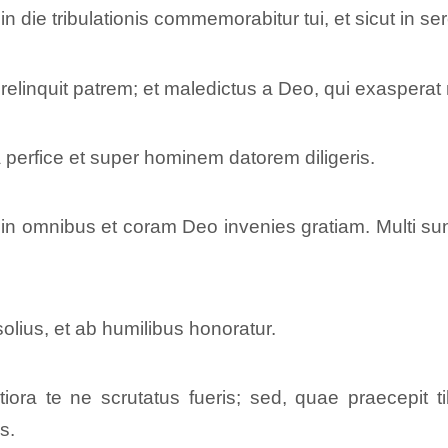
; et in die tribulationis commemorabitur tui, et sicut in
elinquit patrem; et maledictus a Deo, qui exasperat
a perfice et super hominem datorem diligeris.
n omnibus et coram Deo invenies gratiam. Multi sunt 
lius, et ab humilibus honoratur.
rtiora te ne scrutatus fueris; sed, quae praecepit t
s.