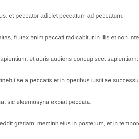
us, et peccator adiciet peccatum ad peccatum.
as, frutex enim peccati radicabitur in illis et non inte
 sapientium, et auris audiens concupiscet sapientiam.
tinebit se a peccatis et in operibus iustitiae success
a, sic eleemosyna expiat peccata.
reddit gratiam; meminit eius in posterum, et in tempo