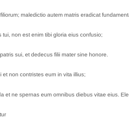
 filiorum; maledictio autem matris eradicat fundament
 tui, non est enim tibi gloria eius confusio;
atris sui, et dedecus filii mater sine honore.
 et non contristes eum in vita illius;
 da et ne spernas eum omnibus diebus vitae eius. Ele
tur