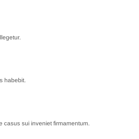
llegetur.
us habebit.
re casus sui inveniet firmamentum.