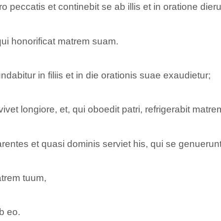
 peccatis et continebit se ab illis et in oratione die
t qui honorificat matrem suam.
bitur in filiis et in die orationis suae exaudietur;
vet longiore, et, qui oboedit patri, refrigerabit matre
entes et quasi dominis serviet his, qui se genuerunt
atrem tuum,
ab eo.