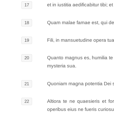
et in iustitia aedificabitur tibi
17
Quam malae famae est, qui der
18
Fili, in mansuetudine opera tu
19
Quanto magnus es, humilia te i
20
mysteria sua.
Quoniam magna potentia Dei so
21
Altiora te ne quaesieris et fo
22
operibus eius ne fueris curiosu