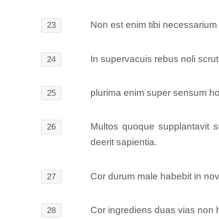
Non est enim tibi necessarium 
23
In supervacuis rebus noli scrutar
24
plurima enim super sensum ho
25
Multos quoque supplantavit sus
26
deerit sapientia.
Cor durum male habebit in novis
27
Cor ingrediens duas vias non ha
28