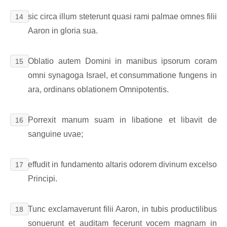
sic circa illum steterunt quasi rami palmae omnes filii
14
Aaron in gloria sua.
Oblatio autem Domini in manibus ipsorum coram
15
omni synagoga Israel, et consummatione fungens in
ara, ordinans oblationem Omnipotentis.
Porrexit manum suam in libatione et libavit de
16
sanguine uvae;
effudit in fundamento altaris odorem divinum excelso
17
Principi.
Tunc exclamaverunt filii Aaron, in tubis productilibus
18
sonuerunt et auditam fecerunt vocem magnam in