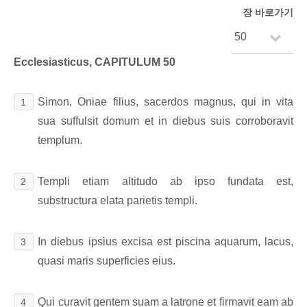
장 바로가기
Ecclesiasticus, CAPITULUM 50
Simon, Oniae filius, sacerdos magnus, qui in vita
1
sua suffulsit domum et in diebus suis corroboravit
templum.
Templi etiam altitudo ab ipso fundata est,
2
substructura elata parietis templi.
In diebus ipsius excisa est piscina aquarum, lacus,
3
quasi maris superficies eius.
Qui curavit gentem suam a latrone et firmavit eam ab
4