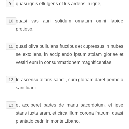
quasi ignis effulgens et tus ardens in igne,
9
quasi vas auri solidum ornatum omni lapide
10
pretioso,
quasi oliva pullulans fructibus et cupressus in nubes
11
se extollens, in accipiendo ipsum stolam gloriae et
vestiri eum in consummationem magnificentiae.
In ascensu altaris sancti, cum gloriam daret peribolo
12
sanctuarii
et acciperet partes de manu sacerdotum, et ipse
13
stans iuxta aram, et circa illum corona fratrum, quasi
plantatio cedri in monte Libano,