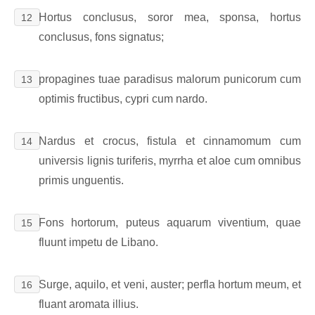
Hortus conclusus, soror mea, sponsa, hortus
12
conclusus, fons signatus;
propagines tuae paradisus malorum punicorum cum
13
optimis fructibus, cypri cum nardo.
Nardus et crocus, fistula et cinnamomum cum
14
universis lignis turiferis, myrrha et aloe cum omnibus
primis unguentis.
Fons hortorum, puteus aquarum viventium, quae
15
fluunt impetu de Libano.
Surge, aquilo, et veni, auster; perfla hortum meum, et
16
fluant aromata illius.