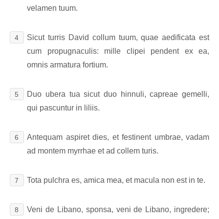
velamen tuum.
Sicut turris David collum tuum, quae aedificata est
4
cum propugnaculis: mille clipei pendent ex ea,
omnis armatura fortium.
Duo ubera tua sicut duo hinnuli, capreae gemelli,
5
qui pascuntur in liliis.
Antequam aspiret dies, et festinent umbrae, vadam
6
ad montem myrrhae et ad collem turis.
Tota pulchra es, amica mea, et macula non est in te.
7
Veni de Libano, sponsa, veni de Libano, ingredere;
8