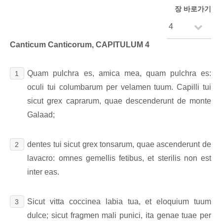
장 바로가기
Canticum Canticorum, CAPITULUM 4
Quam pulchra es, amica mea, quam pulchra es:
1
oculi tui columbarum per velamen tuum. Capilli tui
sicut grex caprarum, quae descenderunt de monte
Galaad;
dentes tui sicut grex tonsarum, quae ascenderunt de
2
lavacro: omnes gemellis fetibus, et sterilis non est
inter eas.
Sicut vitta coccinea labia tua, et eloquium tuum
3
dulce; sicut fragmen mali punici, ita genae tuae per