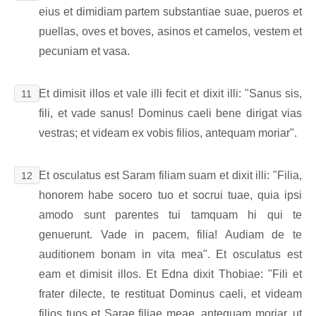
eius et dimidiam partem substantiae suae, pueros et
puellas, oves et boves, asinos et camelos, vestem et
pecuniam et vasa.
Et dimisit illos et vale illi fecit et dixit illi: "Sanus sis,
11
fili, et vade sanus! Dominus caeli bene dirigat vias
vestras; et videam ex vobis filios, antequam moriar".
Et osculatus est Saram filiam suam et dixit illi: "Filia,
12
honorem habe socero tuo et socrui tuae, quia ipsi
amodo sunt parentes tui tamquam hi qui te
genuerunt. Vade in pacem, filia! Audiam de te
auditionem bonam in vita mea". Et osculatus est
eam et dimisit illos. Et Edna dixit Thobiae: "Fili et
frater dilecte, te restituat Dominus caeli, et videam
filios tuos et Sarae filiae meae, antequam moriar, ut