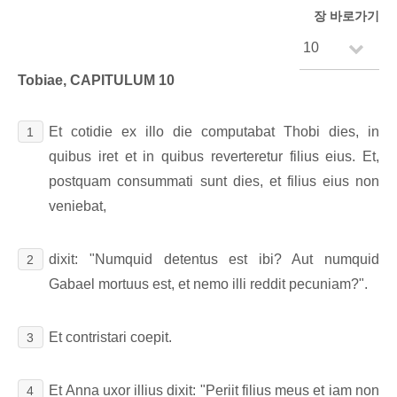
장 바로가기
Tobiae, CAPITULUM 10
Et cotidie ex illo die computabat Thobi dies, in
1
quibus iret et in quibus reverteretur filius eius. Et,
postquam consummati sunt dies, et filius eius non
veniebat,
dixit: "Numquid detentus est ibi? Aut numquid
2
Gabael mortuus est, et nemo illi reddit pecuniam?".
Et contristari coepit.
3
Et Anna uxor illius dixit: "Periit filius meus et iam non
4