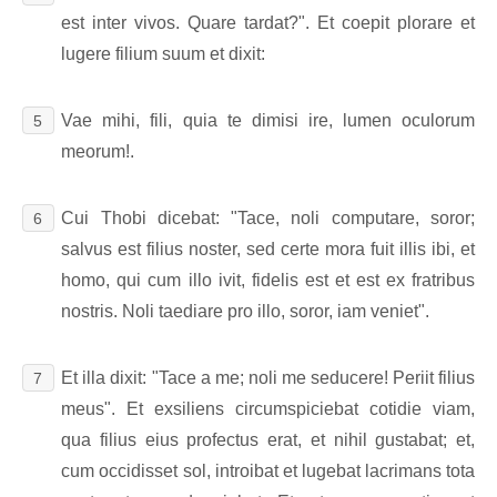
est inter vivos. Quare tardat?". Et coepit plorare et
lugere filium suum et dixit:
Vae mihi, fili, quia te dimisi ire, lumen oculorum
5
meorum!.
Cui Thobi dicebat: "Tace, noli computare, soror;
6
salvus est filius noster, sed certe mora fuit illis ibi, et
homo, qui cum illo ivit, fidelis est et est ex fratribus
nostris. Noli taediare pro illo, soror, iam veniet".
Et illa dixit: "Tace a me; noli me seducere! Periit filius
7
meus". Et exsiliens circumspiciebat cotidie viam,
qua filius eius profectus erat, et nihil gustabat; et,
cum occidisset sol, introibat et lugebat lacrimans tota