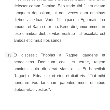
delecter coram Domino. Ego trado tibi filiam meam
tamquam depositum, ut non vexes eam omnibus
diebus vitae tuae. Vade, fili, in pacem. Ego mater tua
amodo, et Sara soror tua. Bene dirigamur omnes in
ipso omnibus diebus vitae nostrae". Et osculata est
ambos et dimisit illos sanos.
Et discessit Thobias a Raguel gaudens et
13
benedicens Dominum caeli et terrae, regem
omnium, quia direxerat viam eius. Et benedixit
Raguel et Ednae uxori eius et dixit eis: "Fiat mihi
honorare vos tamquam parentes meos omnibus
diebus vitae vestrae".