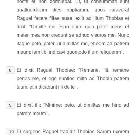
nocte et non dormiebat. Et, ut consummati sunt
quattuordecim dies nuptiarum, quos iuraverat
Raguel facere filiae suae, exiit ad illum Thobias et
dixit: "Dimitte me. Scio enim quia pater meus et
mater mea non credunt se adhuc visuros me. Nunc
itaque peto, pater, ut dimittas me, et eam ad patrem
meum; iam tibi indicavi quomodo illum reliquerim".
Et dixit Raguel Thobiae: "Remane, fili, remane
8
penes me, et ego nuntios mitto ad Thobin patrem
tuum, et indicabunt illi de te".
Et dixit illi: "Minime; peto, ut dimittas me hinc ad
9
patrem meum".
Et surgens Raguel tradidit Thobiae Saram uxorem
10