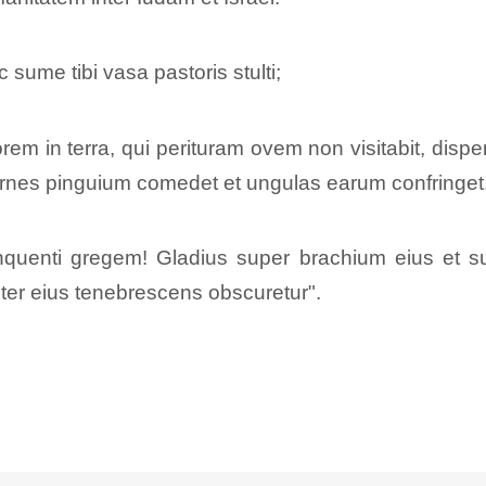
sume tibi vasa pastoris stulti;
em in terra, qui perituram ovem non visitabit, disp
carnes pinguium comedet et ungulas earum confringet
inquenti gregem! Gladius super brachium eius et 
exter eius tenebrescens obscuretur".