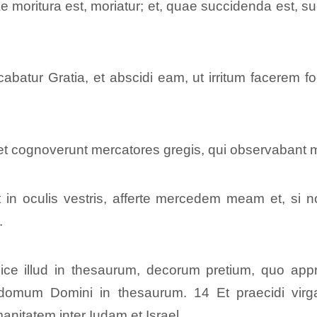
 moritura est, moriatur; et, quae succidenda est, s
cabatur Gratia, et abscidi eam, ut irritum facere
la; et cognoverunt mercatores gregis, qui observabant
t in oculis vestris, afferte mercedem meam et, si 
.
ce illud in thesaurum, decorum pretium, quo appreti
in domum Domini in thesaurum. 14 Et praecidi v
anitatem inter Iudam et Israel.