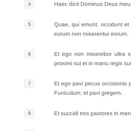
Haec dicit Dominus Deus meus
4
Quae, qui emunt, occidunt et 
5
eorum non miserentur eorum.
Et ego non miserebor ultra 
6
proximi sui et in manu regis s
Et ego pavi pecus occisionis 
7
Funiculum; et pavi gregem.
Et succidi tres pastores in m
8