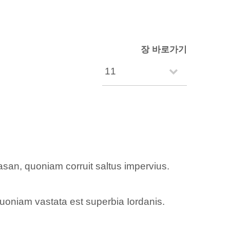
장 바로가기
Basan, quoniam corruit saltus impervius.
quoniam vastata est superbia Iordanis.