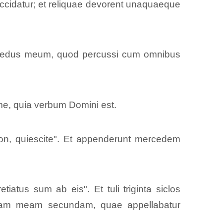
uccidatur; et reliquae devorent unaquaeque
m foedus meum, quod percussi cum omnibus
 me, quia verbum Domini est.
non, quiescite". Et appenderunt mercedem
atus sum ab eis". Et tuli triginta siclos
irgam meam secundam, quae appellabatur