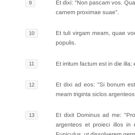
Et dixi: "Non pascam vos. Quae
9
carnem proximae suae".
Et tuli virgam meam, quae vo
10
populis.
Et irritum factum est in die il
11
Et dixi ad eos: "Si bonum es
12
meam triginta siclos argenteos
Et dixit Dominus ad me: "Proi
13
argenteos et proieci illos 
Funiculus, ut dissolverem germ