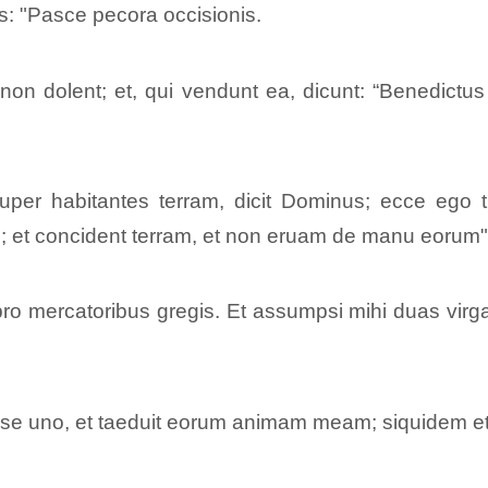
: "Pasce pecora occisionis.
non dolent; et, qui vendunt ea, dicunt: “Benedictu
super habitantes terram, dicit Dominus; ecce e
ui; et concident terram, et non eruam de manu eorum"
pro mercatoribus gregis. Et assumpsi mihi duas virg
ense uno, et taeduit eorum animam meam; siquidem e