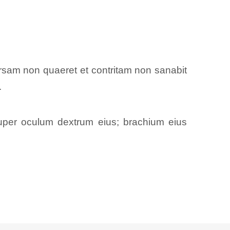
ersam non quaeret et contritam non sanabit
.
super oculum dextrum eius; brachium eius