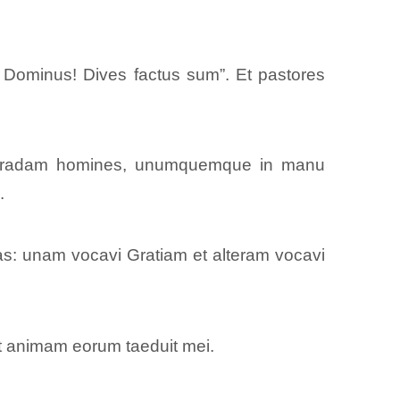
s Dominus! Dives factus sum”. Et pastores
go tradam homines, unumquemque in manu
.
as: unam vocavi Gratiam et alteram vocavi
t animam eorum taeduit mei.