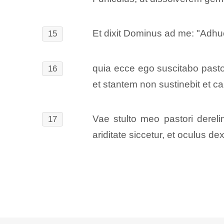
Et dixit Dominus ad me: "Adhuc 
15
quia ecce ego suscitabo pastor
16
et stantem non sustinebit et 
Vae stulto meo pastori derel
17
ariditate siccetur, et oculus d