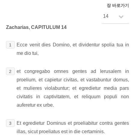
장 바로가기
Zacharias, CAPITULUM 14
Ecce venit dies Domino, et dividentur spolia tua in
1
me dio tui,
et congregabo omnes gentes ad Ierusalem in
2
proelium, et capietur civitas, et vastabuntur domus,
et mulieres violabuntur; et egredietur media pars
civitatis in captivitatem, et reliquum populi non
auferetur ex urbe.
Et egredietur Dominus et proeliabitur contra gentes
3
illas, sicut proeliatus est in die certaminis.