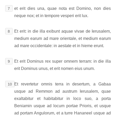
et erit dies una, quae nota est Domino, non dies
7
neque nox; et in tempore vesperi erit lux.
Et erit: in die illa exibunt aquae vivae de Ierusalem,
8
medium earum ad mare orientale, et medium earum
ad mare occidentale: in aestate et in hieme erunt.
Et erit Dominus rex super omnem terram: in die illa
9
erit Dominus unus, et erit nomen eius unum.
Et revertetur omnis terra in desertum, a Gabaa
10
usque ad Remmon ad austrum Ierusalem, quae
exaltabitur et habitabitur in loco suo, a porta
Beniamin usque ad locum portae Prioris, et usque
ad portam Angulorum, et a turre Hananeel usque ad