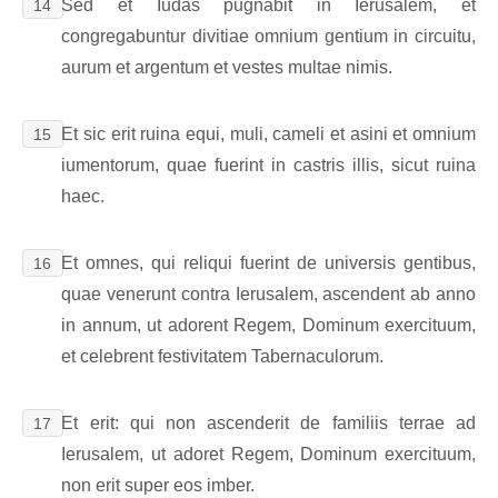
Sed et Iudas pugnabit in Ierusalem, et
14
congregabuntur divitiae omnium gentium in circuitu,
aurum et argentum et vestes multae nimis.
Et sic erit ruina equi, muli, cameli et asini et omnium
15
iumentorum, quae fuerint in castris illis, sicut ruina
haec.
Et omnes, qui reliqui fuerint de universis gentibus,
16
quae venerunt contra Ierusalem, ascendent ab anno
in annum, ut adorent Regem, Dominum exercituum,
et celebrent festivitatem Tabernaculorum.
Et erit: qui non ascenderit de familiis terrae ad
17
Ierusalem, ut adoret Regem, Dominum exercituum,
non erit super eos imber.