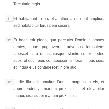
Torcularia regis.
Et habitabunt in ea, et anathema non erit amplius;
11
sed habitabitur Ierusalem secura.
Et haec erit plaga, qua percutiet Dominus omnes
12
gentes, quae pugnaverunt adversus Ierusalem:
tabescet caro uniuscuiusque stantis super pedes
suos, et oculi eius contabescent in foraminibus suis,
et lingua eius contabescet in ore suo.
In die illa erit tumultus Domini magnus in eis, et
13
apprehendet vir manum proximi sui, et elevabitur
manus eius super manum proximi sui.