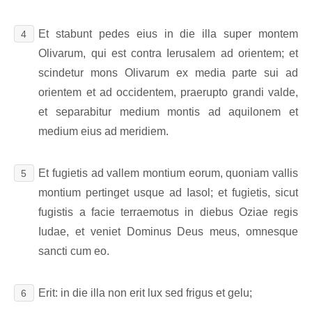
Et stabunt pedes eius in die illa super montem
4
Olivarum, qui est contra Ierusalem ad orientem; et
scindetur mons Olivarum ex media parte sui ad
orientem et ad occidentem, praerupto grandi valde,
et separabitur medium montis ad aquilonem et
medium eius ad meridiem.
Et fugietis ad vallem montium eorum, quoniam vallis
5
montium pertinget usque ad Iasol; et fugietis, sicut
fugistis a facie terraemotus in diebus Oziae regis
Iudae, et veniet Dominus Deus meus, omnesque
sancti cum eo.
Erit: in die illa non erit lux sed frigus et gelu;
6