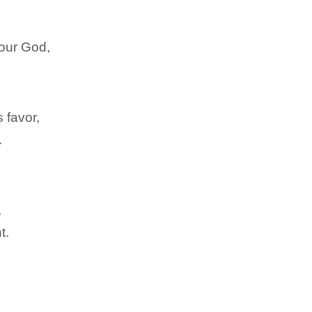
our God,
 favor,
.
,
t.