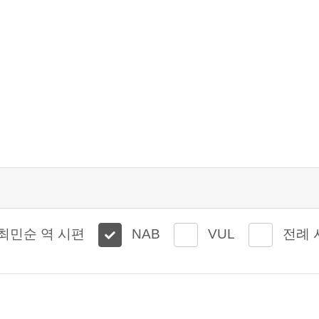
최민순 역 시편
NAB
VUL
전례 