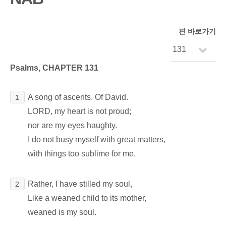
편 바로가기
Psalms, CHAPTER 131
A song of ascents. Of David.
1
LORD, my heart is not proud;
nor are my eyes haughty.
I do not busy myself with great matters,
with things too sublime for me.
Rather, I have stilled my soul,
2
Like a weaned child to its mother,
weaned is my soul.