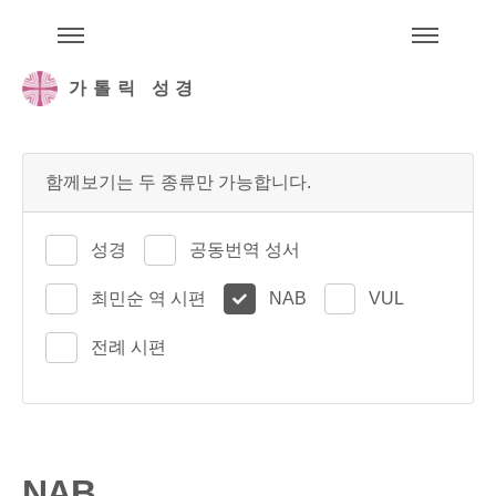
주석성경메뉴
메
가톨릭 성경
함께보기는 두 종류만 가능합니다.
성경
공동번역 성서
최민순 역 시편
NAB
VUL
전례 시편
NAB