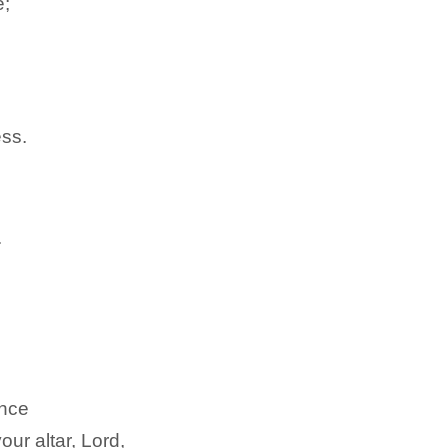
e;
ess.
.
ence
ur altar, Lord,