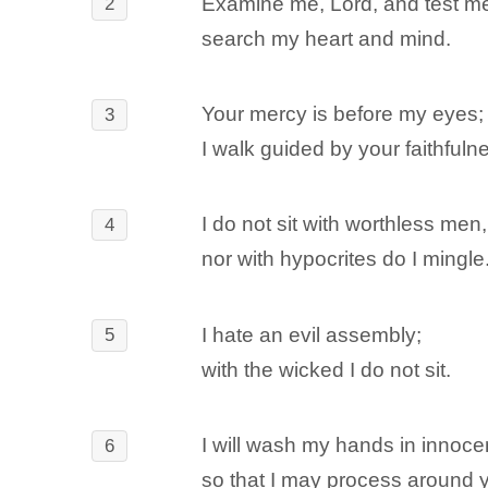
Examine me, Lord, and test m
2
search my heart and mind.
Your mercy is before my eyes;
3
I walk guided by your faithfuln
I do not sit with worthless men,
4
nor with hypocrites do I mingle
I hate an evil assembly;
5
with the wicked I do not sit.
I will wash my hands in innoc
6
so that I may process around yo