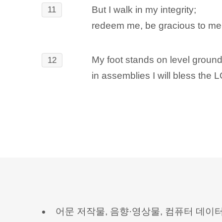
But I walk in my integrity;
11
redeem me, be gracious to me
My foot stands on level ground
12
in assemblies I will bless the
어문 저작물, 음향·영상물, 컴퓨터 데이