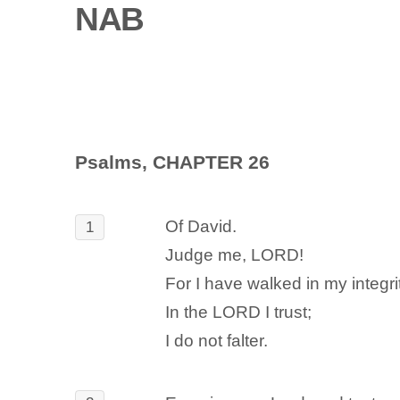
NAB
Psalms, CHAPTER 26
Of David.
1
Judge me, LORD!
For I have walked in my integri
In the LORD I trust;
I do not falter.