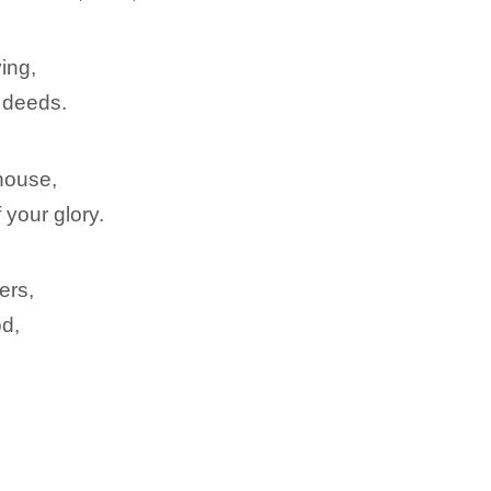
ing,
 deeds.
 house,
 your glory.
ers,
od,