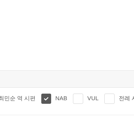
최민순 역 시편
NAB
VUL
전례 