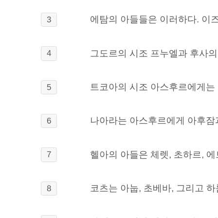
에탐의 아들들은
이러하다. 이즈
3
그도르의 시조 프누엘과 후사의
4
트코아의 시조 아스후르에게는 
5
나아라는 아스후르에게 아후잠과
6
헬아의 아들은 체렛, 초하르,
에
7
코츠는 아눕, 초베바, 그리고 
8