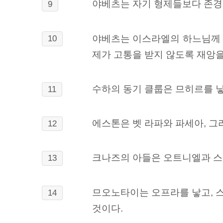
야베츠는 자기 형제들보다 존경을
9
야베츠는 이스라엘의 하느님께 이
10
제가 고통을 받지 않도록 재앙을
수하의 동기 클룹은 므히르를 낳
11
에스톤은 벳 라파와 파세아, 그
12
크나즈의 아들은 오트니엘과 스
13
므오노타이는 오프라를 낳고, 스
14
것이다.