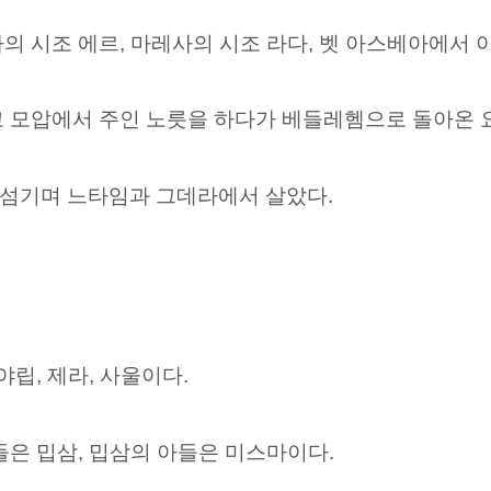
의 시조 에르, 마레사의 시조 라다, 벳 아스베아에서 
고 모압에서 주인 노릇을 하다가
베들레헴으로 돌아온
섬기며 느타임과 그데라에서 살았다.
야립, 제라, 사울이다.
들은 밉삼, 밉삼의 아들은 미스마이다.