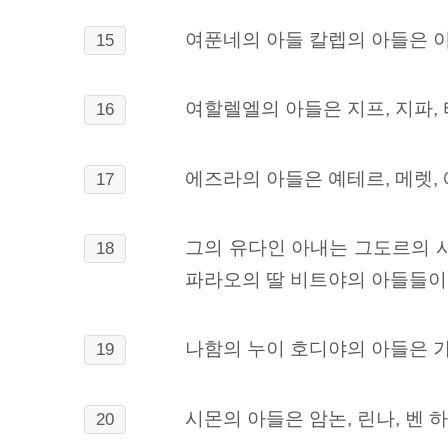
여푼네의 아들 칼렙의 아들은 이
15
여할렐엘의 아들은 지프, 지파,
16
에즈라의 아들은
예테르, 메렛,
17
그의
유다인 아내는 그도르의 시
18
파라오의 딸 비트야의 아들들이
나함의 누이 호디야의
아들은 가
19
시몬의 아들은 암논, 린나, 벤 
20