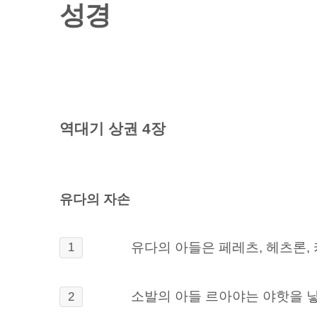
성경
역대기 상권 4장
유다의 자손
유다의 아들은 페레츠, 헤츠론, 
1
소발의 아들 르아야는
야핫을 낳
2