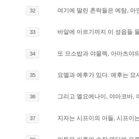
여기에 딸린 촌락들은 에탐, 아인,
32
바알에 이르기까지
이 성읍들 
33
또 므소밥과 야믈렉, 아마츠야의
34
요엘과 예후가 있다. 예후는 요
35
그리고 엘요에나이, 야아코바, 여
36
지자는 시프이의 아들, 시프이는
37