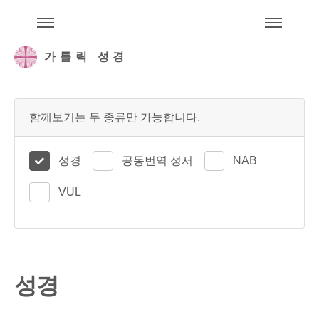
주석성경메뉴
메
가톨릭 성경
함께보기는 두 종류만 가능합니다.
성경
공동번역 성서
NAB
VUL
성경