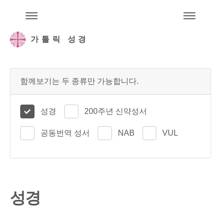
주석성경메뉴
메
가톨릭 성경
함께보기는 두 종류만 가능합니다.
성경
200주년 신약성서
공동번역 성서
NAB
VUL
성경