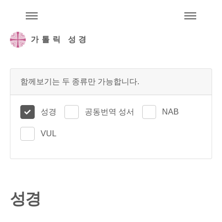
주석성경메뉴
메
가톨릭 성경
함께보기는 두 종류만 가능합니다.
성경
공동번역 성서
NAB
VUL
성경