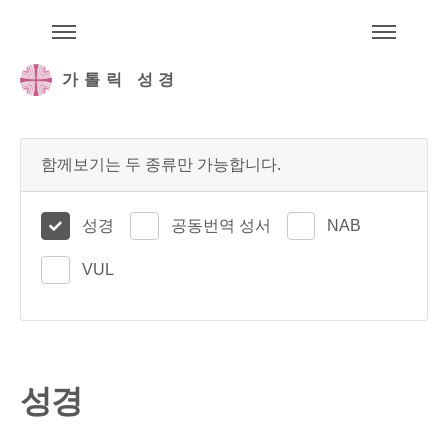
주석성경메뉴
메
가톨릭 성경
함께보기는 두 종류만 가능합니다.
성경
공동번역 성서
NAB
VUL
성경