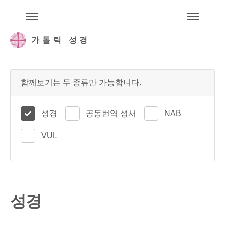
주석성경메뉴
메
가톨릭 성경
함께보기는 두 종류만 가능합니다.
성경
공동번역 성서
NAB
VUL
성경