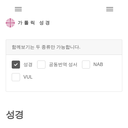
주석성경메뉴
메
가톨릭 성경
함께보기는 두 종류만 가능합니다.
성경
공동번역 성서
NAB
VUL
성경