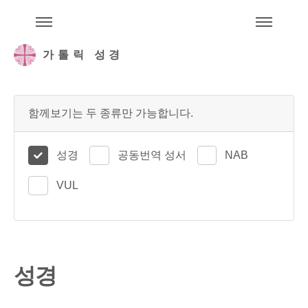
주석성경메뉴
메
가톨릭 성경
함께보기는 두 종류만 가능합니다.
성경
공동번역 성서
NAB
VUL
성경