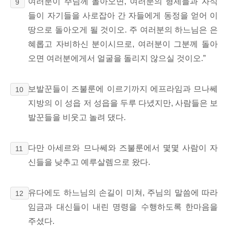
여러분이 주님께 돌아오면, 여러분의 형제들과 자식
9
들이 자기들을 사로잡아 간 자들에게 동정을 얻어 이
땅으로 돌아오게 될 것이오. 주 여러분의 하느님은 은
혜롭고 자비하신 분이시므로, 여러분이 그분께 돌아
오면 여러분에게서 얼굴을 돌리지 않으실 것이오.”
보발꾼들이 즈불룬에 이르기까지 에프라임과 므나쎄
10
지방의 이 성읍 저 성읍을 두루 다녔지만, 사람들은 보
발꾼들을 비웃고 놀려 댔다.
다만 아세르와 므나쎄와 즈불룬에서 몇몇 사람이 자
11
신들을 낮추고 예루살렘으로 왔다.
유다에도 하느님의 손길이 미쳐, 주님의 말씀에 따라
12
임금과 대신들이 내린 명령을 수행하도록 한마음을
주셨다.