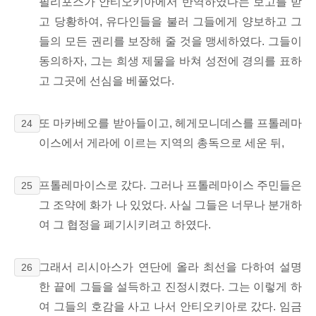
필리포스가
안티오키아에서 반역하였다는 보고를 받
고 당황하여, 유다인들을 불러 그들에게 양보하고 그
들의 모든 권리를 보장해 줄 것을 맹세하였다. 그들이
동의하자, 그는 희생 제물을 바쳐
성전에 경의를 표하
고 그곳에 선심을 베풀었다.
또 마카베오를 받아들이고,
헤게모니데스를 프톨레마
24
이스에서 게라에
이르는 지역의 총독으로 세운 뒤,
프톨레마이스로
갔다. 그러나 프톨레마이스 주민들은
25
그 조약에 화가 나 있었다. 사실 그들은 너무나 분개하
여 그 협정을 폐기시키려고 하였다.
그래서 리시아스가 연단에 올라 최선을 다하여 설명
26
한 끝에 그들을 설득하고 진정시켰다. 그는 이렇게 하
여 그들의 호감을 사고 나서 안티오키아로 갔다. 임금