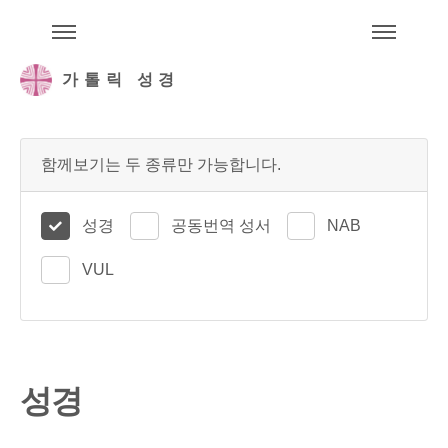
주석성경메뉴
메
가톨릭 성경
함께보기는 두 종류만 가능합니다.
성경
공동번역 성서
NAB
VUL
성경