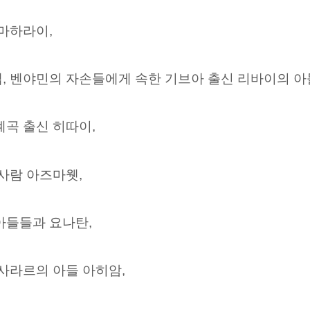
 마하라이,
,
벤야민의 자손들에게 속한 기브아 출신 리바이의 아
계곡 출신 히따이,
 사람 아즈마웻,
아들들과 요나탄,
 사라르의 아들 아히암,