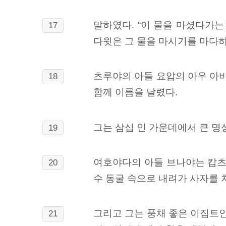
말하였다. “이 물을 마셨다가는
17
다윗은 그 물을 마시기를 마다하
츠루야의 아들 요압의 아우 아비
18
함께
이름을 날렸다.
그는 삼십 인 가운데에서 큰 명
19
여호야다의 아들 브나야는 캅츠
20
수 동굴 속으로 내려가 사자를 
그리고 그는 풍채 좋은 이집트인
21