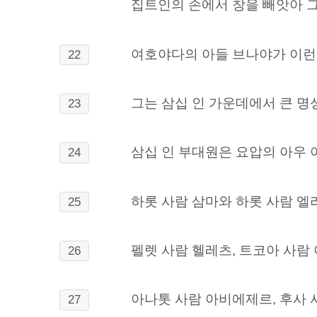
집트인의 손에서 창을 빼앗아 그
여호야다의 아들 브나야가 이런
22
그는 삼십 인 가운데에서 큰 명
23
삼십 인
부대원은 요압의 아우 아
24
하롯 사람 삼마와 하롯 사람 엘
25
펠렛 사람 헬레츠, 트코아 사람
26
아나톳 사람 아비에제르, 후사 
27