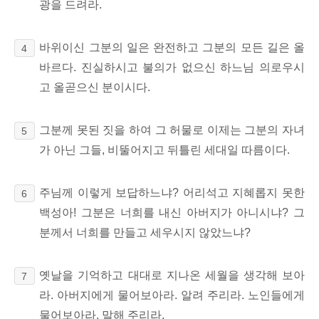
광을 드려라.
바위이신
그분의 일은 완전하고 그분의 모든 길은 올
4
바르다. 진실하시고 불의가 없으신 하느님 의로우시
고 올곧으신 분이시다.
그분께 못된 짓을 하여 그 허물로 이제는 그분의 자녀
5
가 아닌 그들,
비뚤어지고 뒤틀린 세대일 따름이다.
주님께 이렇게 보답하느냐? 어리석고 지혜롭지 못한
6
백성아! 그분은 너희를 내신 아버지가 아니시냐? 그
분께서 너희를 만들고 세우시지 않았느냐?
옛날을 기억하고 대대로 지나온 세월을 생각해 보아
7
라. 아버지에게 물어보아라. 알려 주리라. 노인들에게
물어보아라.
말해 주리라.