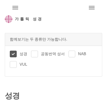
주석성경메뉴
메
가톨릭 성경
함께보기는 두 종류만 가능합니다.
성경
공동번역 성서
NAB
VUL
성경