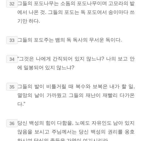
그들의 포도나무는 소돔의 포도나무이며 고모라의 밭
32
에서 나온 것. 그들의 포도는 독 포도여서 송이마다 쓰
기만 하다.
그들의 포도주는 뱀의 독 독사의 무서운 독이다.
33
“그것은 나에게 간직되어 있지 않느냐? 나의 보고 안
34
에 밀봉되어 있지 않느냐?
그들의 발이 비틀거릴 때 복수와 보복은 내가 할 일,
35
멸망의 날이 가까웠고 그들의 재난이 재빨리 다가온
다.”
당신 백성의 힘이 다함을,
노예도 자유인도 남아 있지
36
않음을 보시고
주님께서는 당신 백성의 권리를 옹호
하시며 당신의 종들을 가엾이 여기시리라.