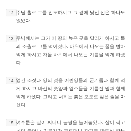
주님 홀로 그를 인도하시고 그 곁에 낯선 신은 하나도
12
없었다.
주님께서는 그가 이 땅의 높은 곳을 달리게 하시고
들
13
의 소출로 그를 먹이셨다. 바위에서 나오는 꿀을 빨아
먹게 하시고 차돌 바위에서 나오는 기름을 먹게 하셨
다.
엉긴 소젖과 양의 젖을 어린양들의 굳기름과 함께 먹
14
게 하시고 바산의 숫양과 염소들을 기름진 밀과
함께
먹게 하셨다. 그리고 너희는 붉은 포도로 빚은 술을 마
셨다.
여수룬은
살이 찌더니 불평을 늘어놓았다. 살이 찌고
15
몸이 불어나 기름기가 흐르더니 자기를 만드신 하느