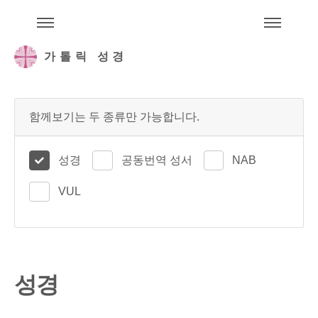
주석성경메뉴
메
가톨릭 성경
함께보기는 두 종류만 가능합니다.
성경
공동번역 성서
NAB
VUL
성경