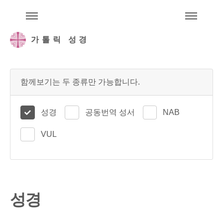
주석성경메뉴
메
가톨릭 성경
함께보기는 두 종류만 가능합니다.
성경
공동번역 성서
NAB
VUL
성경