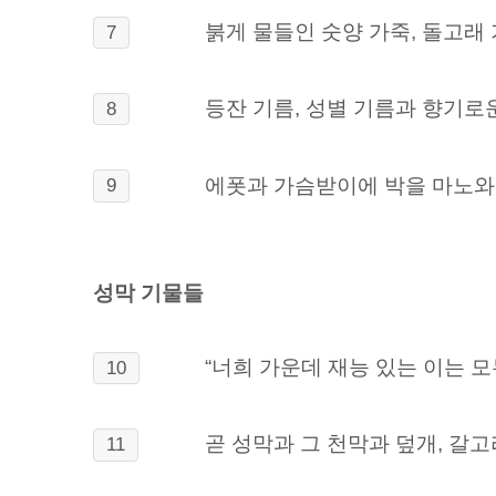
붉게 물들인 숫양 가죽, 돌고래 
7
등잔 기름, 성별 기름과 향기로운
8
에폿과 가슴받이에 박을 마노와 
9
성막 기물들
“너희 가운데 재능 있는 이는 
10
곧 성막과 그 천막과 덮개, 갈고리
11