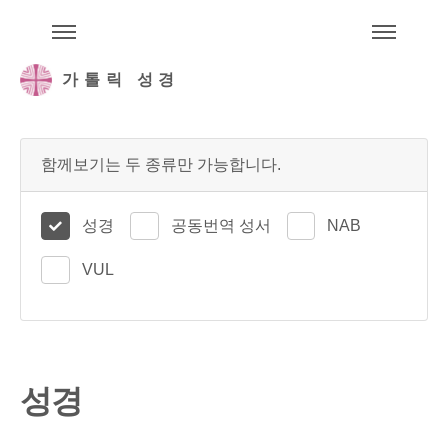
주석성경메뉴
메
가톨릭 성경
함께보기는 두 종류만 가능합니다.
성경
공동번역 성서
NAB
VUL
성경