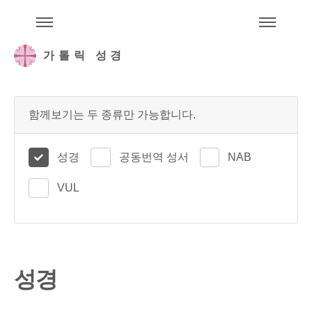
주석성경메뉴
메
가톨릭 성경
함께보기는 두 종류만 가능합니다.
성경
공동번역 성서
NAB
VUL
성경