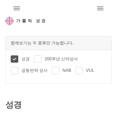
주석성경메뉴
메
가톨릭 성경
함께보기는 두 종류만 가능합니다.
성경
200주년 신약성서
공동번역 성서
NAB
VUL
성경