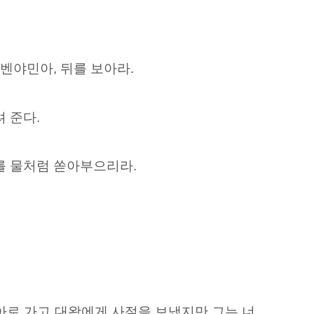
벤야민아, 뒤를 보아라.
 준다.
를 물처럼 쏟아부으리라.
아로 가고 대왕에게
사절을 보냈지만 그는 너