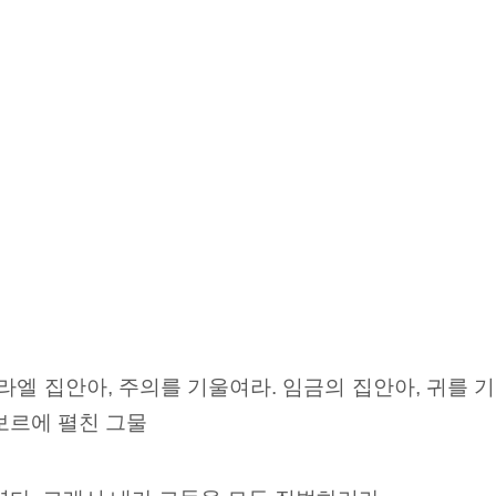
라엘 집안아, 주의를 기울여라. 임금의 집안아, 귀를 
보르에
펼친 그물