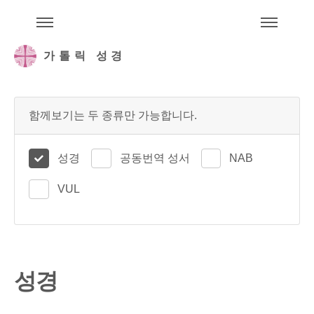
주석성경메뉴
메
가톨릭 성경
함께보기는 두 종류만 가능합니다.
성경
공동번역 성서
NAB
VUL
성경