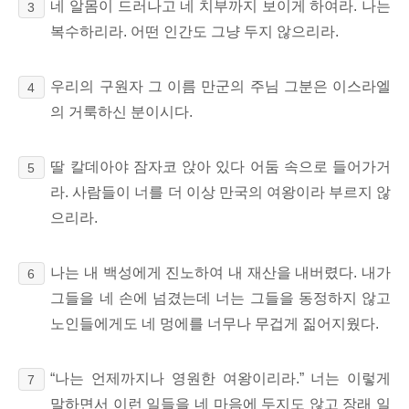
네 알몸이 드러나고 네 치부까지 보이게 하여라. 나는
3
복수하리라. 어떤 인간도 그냥 두지 않으리라.
우리의 구원자 그 이름 만군의 주님 그분은 이스라엘
4
의 거룩하신 분이시다.
딸 칼데아야 잠자코 앉아 있다 어둠 속으로 들어가거
5
라. 사람들이 너를 더 이상 만국의 여왕이라
부르지 않
으리라.
나는 내 백성에게 진노하여 내 재산을
내버렸다. 내가
6
그들을 네 손에 넘겼는데 너는 그들을 동정하지 않고
노인들에게도 네 멍에를 너무나 무겁게 짊어지웠다.
“나는 언제까지나 영원한 여왕이리라.” 너는 이렇게
7
말하면서 이런 일들을 네 마음에 두지도 않고 장래 일