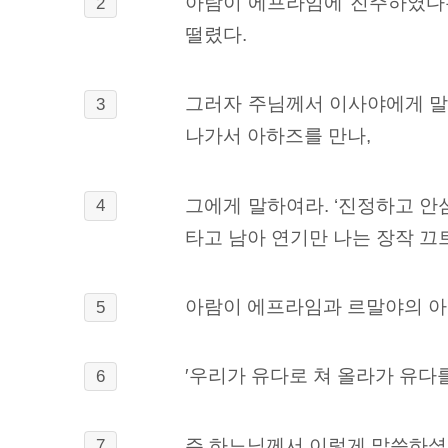
아람이 에프라임에 진주하였다
2
떨렸다.
그러자 주님께서 이사야에게 말씀
3
나가서 아하즈를 만나,
그에게 말하여라. ‘진정하고 안
4
타고 남아
연기만 나는 장작 끄
아람이 에프라임과 르말야의 아
5
′우리가 유다로 쳐 올라가 유다
6
주 하느님께서
이렇게 말씀하셨다
7