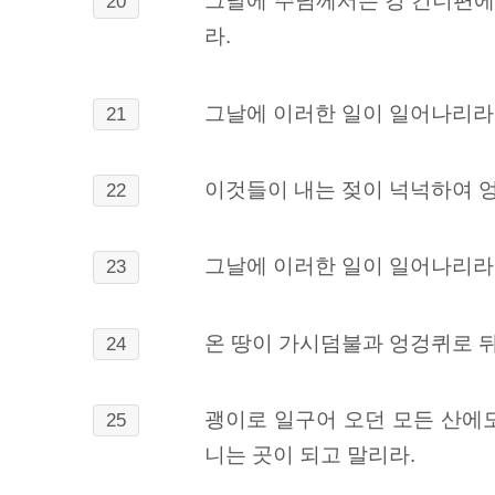
그날에 주님께서는 강
건너편에서
20
라.
그날에 이러한 일이 일어나리라.
21
이것들이 내는 젖이 넉넉하여 엉
22
그날에 이러한 일이 일어나리라.
23
온 땅이 가시덤불과 엉겅퀴로 뒤
24
괭이로 일구어 오던 모든 산에
25
니는 곳이 되고 말리라.