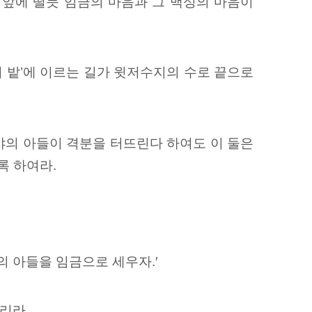
 앞에 떨듯 임금의 마음과 그 백성의 마음이
이
밭’에 이르는 길가 윗저수지의 수로
끝으로
야의 아들이
격분을 터뜨린다 하여도 이 둘은
록 하여라.
의
아들을 임금으로 세우자.′
리라.