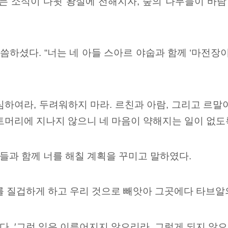
는
소식이 다윗 왕실에
전해지자, 숲의 나무들이 바람
하셨다. “너는 네 아들 스아르 야숩과
함께 ‘마전장
심하여라, 두려워하지 마라. 르친과 아람, 그리고 르말
트머리에 지나지 않으니
네 마음이 약해지는 일이 없도
들과 함께 너를 해칠 계획을 꾸미고 말하였다.
를 질겁하게 하고 우리 것으로 빼앗아 그곳에다 타브알
. ′그런 일은 이루어지지 않으리라. 그렇게 되지 않으