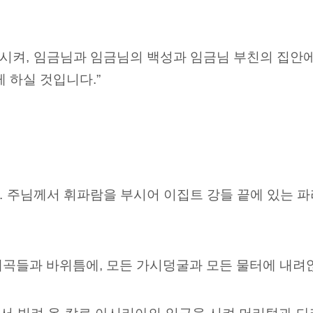
시켜,
임금님과 임금님의 백성과 임금님
부친의 집안에
게 하실 것입니다.
”
.
주님께서 휘파람을 부시어 이집트 강들
끝에
있는 파
계곡들과 바위틈에, 모든 가시덩굴과 모든 물터에
내려