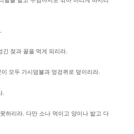
다리털을
밀고 수염까지도 깎아 버리게 하시리
.
엉긴 젖과 꿀을 먹게 되리라.
곳이 모두
가시덤불과 엉겅퀴로 덮이리라.
.
 못하리라.
다만 소나 먹이고 양이나 밟고 다