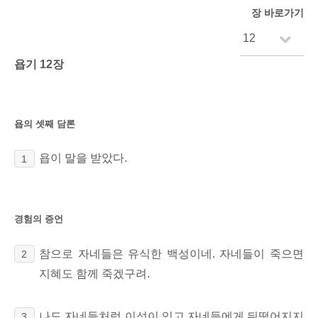
장 바로가기
욥기 12장
욥의 셋째 담론
욥이 말을 받았다.
1
경험의 증언
참으로 자네들은 유식한
백성이네. 자네들이 죽으면
2
지혜도 함께 죽겠구려.
나도 자네들처럼 이성이
있고 자네들에게 뒤떨어지지
3