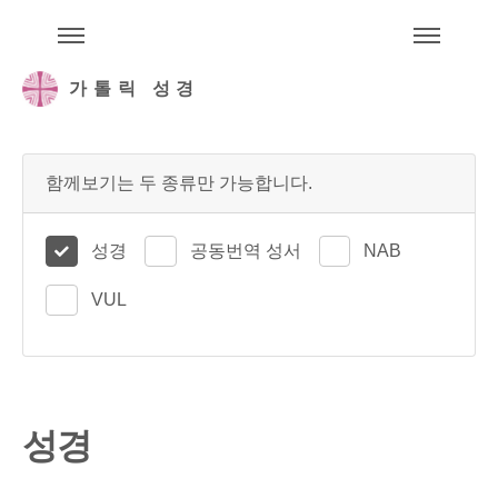
주석성경메뉴
메
가톨릭 성경
함께보기는 두 종류만 가능합니다.
성경
공동번역 성서
NAB
VUL
성경