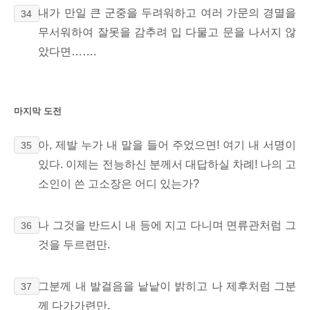
내가 만일 큰 군중을 두려워하고 여러 가문의 경멸을
34
무서워하여 잘못을 감추려 입 다물고 문을 나서지 않
았다면…….
마지막 도전
아, 제발 누가 내 말을 들어 주었으면! 여기 내 서명이
35
있다. 이제는 전능하신 분께서 대답하실 차례! 나의 고
소인이 쓴 고소장은 어디 있는가?
나 그것을 반드시 내 등에 지고 다니며 면류관처럼 그
36
것을 두르련만.
그분께 내 발걸음을 낱낱이
밝히고 나 제후처럼 그분
37
께 다가가련만.