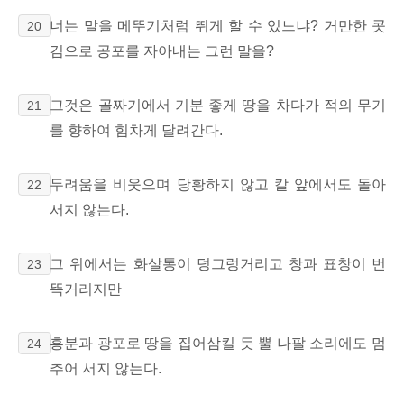
너는 말을 메뚜기처럼 뛰게 할 수 있느냐? 거만한 콧
20
김으로
공포를 자아내는 그런 말을?
그것은 골짜기에서
기분 좋게 땅을 차다가
적의 무기
21
를 향하여 힘차게 달려간다.
두려움을 비웃으며 당황하지 않고 칼 앞에서도 돌아
22
서지 않는다.
그 위에서는 화살통이 덩그렁거리고 창과 표창이
번
23
뜩거리지만
흥분과 광포로 땅을 집어삼킬 듯 뿔 나팔 소리에도 멈
24
추어 서지 않는다.