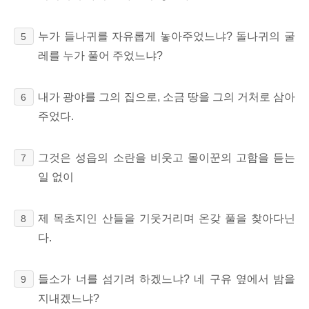
누가 들나귀를 자유롭게 놓아주었느냐? 돌나귀의
굴
5
레를 누가 풀어 주었느냐?
내가 광야를 그의 집으로, 소금 땅을 그의 거처로 삼아
6
주었다.
그것은 성읍의 소란을 비웃고 몰이꾼의 고함을 듣는
7
일 없이
제 목초지인 산들을 기웃거리며 온갖 풀을 찾아다닌
8
다.
들소가 너를 섬기려 하겠느냐? 네 구유 옆에서 밤을
9
지내겠느냐?