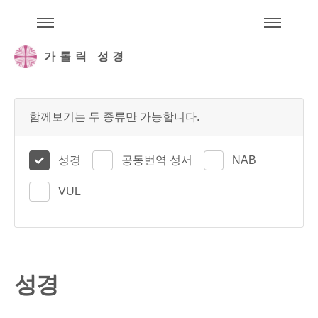
주석성경메뉴
메
가톨릭 성경
함께보기는 두 종류만 가능합니다.
성경
공동번역 성서
NAB
VUL
성경