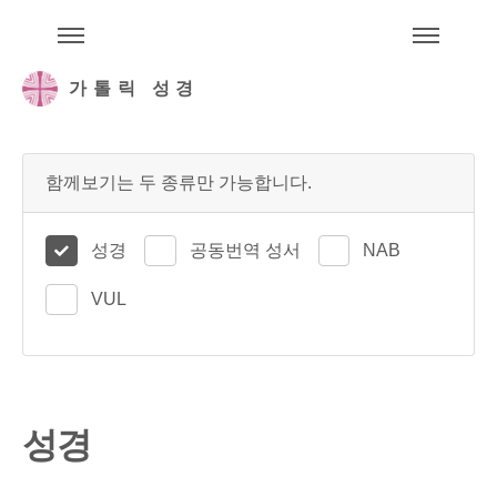
주석성경메뉴
메
가톨릭 성경
함께보기는 두 종류만 가능합니다.
성경
공동번역 성서
NAB
VUL
성경