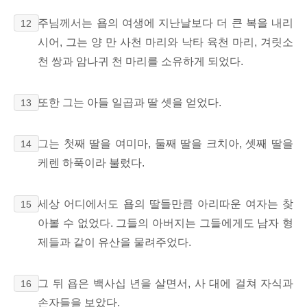
주님께서는 욥의 여생에 지난날보다 더 큰 복을 내리
12
시어, 그는 양 만 사천 마리와 낙타 육천 마리, 겨릿소
천 쌍과 암나귀 천 마리를 소유하게 되었다.
또한 그는 아들 일곱과 딸 셋을 얻었다.
13
그는 첫째 딸을 여미마,
둘째 딸을 크치아,
셋째 딸을
14
케렌 하푹이라
불렀다.
세상 어디에서도 욥의 딸들만큼 아리따운 여자는 찾
15
아볼 수 없었다. 그들의 아버지는 그들에게도 남자 형
제들과 같이 유산을 물려주었다.
그 뒤 욥은 백사십 년을
살면서, 사 대에 걸쳐 자식과
16
손자들을 보았다.