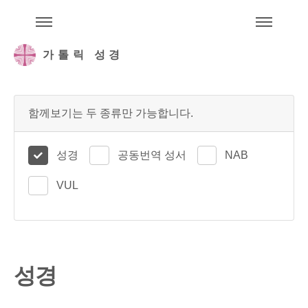
주석성경메뉴
메
가톨릭 성경
함께보기는 두 종류만 가능합니다.
성경
공동번역 성서
NAB
VUL
성경