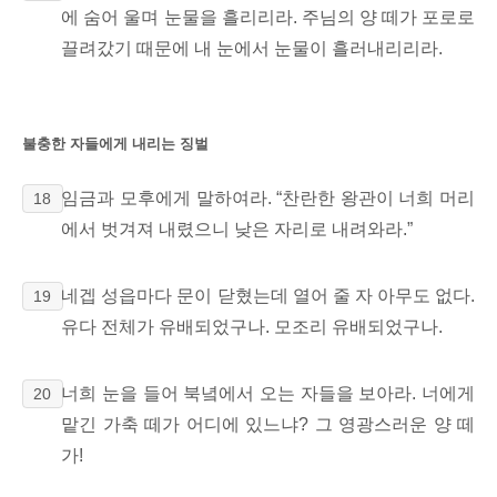
에 숨어 울며 눈물을 흘리리라. 주님의 양 떼가 포로로
끌려갔기 때문에 내 눈에서 눈물이 흘러내리리라.
불충한 자들에게 내리는 징벌
임금과 모후에게
말하여라. “찬란한 왕관이 너희 머리
18
에서
벗겨져 내렸으니 낮은 자리로 내려와라.”
네겝 성읍마다 문이 닫혔는데 열어 줄 자 아무도 없다.
19
유다 전체가 유배되었구나. 모조리 유배되었구나.
너희 눈을 들어 북녘에서 오는 자들을 보아라. 너에게
20
맡긴 가축 떼가 어디에 있느냐? 그 영광스러운 양 떼
가!