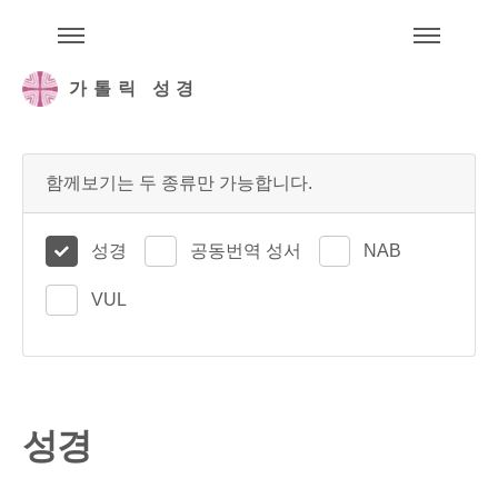
주석성경메뉴
메
가톨릭 성경
함께보기는 두 종류만 가능합니다.
성경
공동번역 성서
NAB
VUL
성경